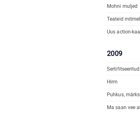
Mohni muljed
Teateid mitmelt
Uus action-ka
2009
Sertifitseeritud
Hirm
Puhkus, märk
Ma saan vee al