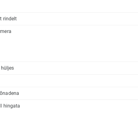
 rindelt
amera
 hüljes
sõnadena
l hingata