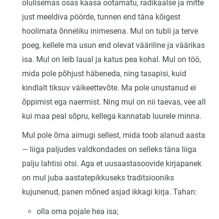
olulisemas osas kaasa ootamatu, radikaalse ja mitte
just meeldiva pöörde, tunnen end täna kõigest
hoolimata õnneliku inimesena. Mul on tubli ja terve
poeg, kellele ma usun end olevat vääriline ja väärikas
isa. Mul on leib laual ja katus pea kohal. Mul on töö,
mida pole põhjust häbeneda, ning tasapisi, kuid
kindlalt tiksuv väikeettevõte. Ma pole unustanud ei
õppimist ega naermist. Ning mul on nii taevas, vee all
kui maa peal sõpru, kellega kannatab luurele minna.
Mul pole õrna aimugi sellest, mida toob alanud aasta
— liiga paljudes valdkondades on selleks täna liiga
palju lahtisi otsi. Aga et uusaastasoovide kirjapanek
on mul juba aastatepikkuseks traditsiooniks
kujunenud, panen mõned asjad ikkagi kirja. Tahan:
olla oma pojale hea isa;