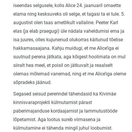
iseendas selgusele, kolis Alice 24. jaanuaril omaette
elama ning kesksuveks oli selge, et tagasi ta ei tule. 5.
augustist olen taas ametlikult vallaline. Peeter Karl
elas (ja elab praegugi) üle nädala vaheldumisi ema ja
isa juures, olles kujunenud olukorras käitunud tõelise
hakkamasaajana. Kahju muidugi, et me Alice’iga ei
suutnud perena jätkata, aga kõigest hoolimata on mul
siiralt hea meel, et poisil on jätkuvalt ja reaalselt
olemas mõlemad vanemad, ning et me Alice’iga oleme
sõpradeks jäänud.
Segased seisud pererindel tähendasid ka Kivimäe
kinnisvaraprojekti külmutamist pärast
paberimajanduse kordaajamist ja lammutustööde
lõpetamist. Aga lootus sureb viimasena ja
külmutamine ei tähenda mingil juhul loobumist.