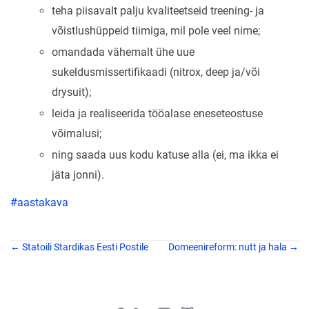
teha piisavalt palju kvaliteetseid treening- ja
võistlushüppeid tiimiga, mil pole veel nime;
omandada vähemalt ühe uue
sukeldusmissertifikaadi (nitrox, deep ja/või
drysuit);
leida ja realiseerida tööalase eneseteostuse
võimalusi;
ning saada uus kodu katuse alla (ei, ma ikka ei
jäta jonni).
#aastakava
← Statoili Stardikas Eesti Postile
Domeenireform: nutt ja hala →