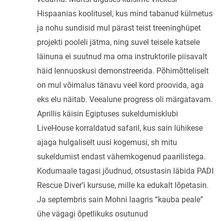
Hispaanias koolitusel, kus mind tabanud külmetus
ja nohu sundisid mul pärast teist treeninghüpet
projekti pooleli jätma, ning suvel teisele katsele
läinuna ei suutnud ma oma instruktorile piisavalt
häid lennuoskusi demonstreerida. Põhimõtteliselt
on mul võimalus tänavu veel kord proovida, aga
eks elu näitab. Veealune progress oli märgatavam.
Aprillis käisin Egiptuses sukeldumisklubi
LiveHouse korraldatud safaril, kus sain lühikese
ajaga hulgaliselt uusi kogemusi, sh mitu
sukeldumist endast vähemkogenud paarilistega.
Kodumaale tagasi jõudnud, otsustasin läbida PADI
Rescue Diver’i kursuse, mille ka edukalt lõpetasin.
Ja septembris sain Mohni laagris “kauba peale”
ühe vägagi õpetlikuks osutunud