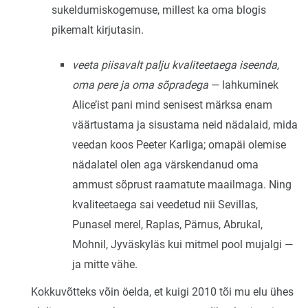
sukeldumiskogemuse, millest ka oma blogis
pikemalt kirjutasin.
veeta piisavalt palju kvaliteetaega iseenda,
oma pere ja oma sõpradega
— lahkuminek
Alice’ist pani mind senisest märksa enam
väärtustama ja sisustama neid nädalaid, mida
veedan koos Peeter Karliga; omapäi olemise
nädalatel olen aga värskendanud oma
ammust sõprust raamatute maailmaga. Ning
kvaliteetaega sai veedetud nii Sevillas,
Punasel merel, Raplas, Pärnus, Abrukal,
Mohnil, Jyväskyläs kui mitmel pool mujalgi —
ja mitte vähe.
Kokkuvõtteks võin öelda, et kuigi 2010 tõi mu elu ühes