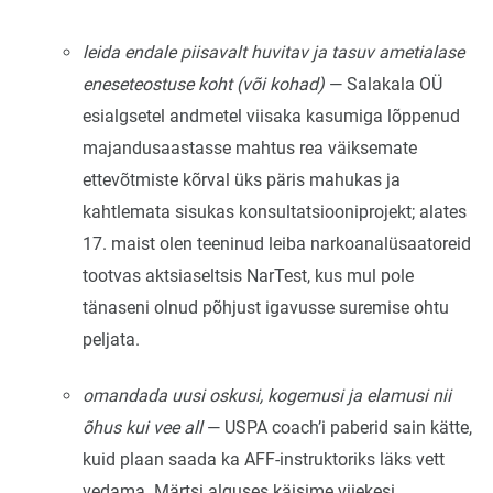
leida endale piisavalt huvitav ja tasuv ametialase
eneseteostuse koht (või kohad)
— Salakala OÜ
esialgsetel andmetel viisaka kasumiga lõppenud
majandusaastasse mahtus rea väiksemate
ettevõtmiste kõrval üks päris mahukas ja
kahtlemata sisukas konsultatsiooniprojekt; alates
17. maist olen teeninud leiba narkoanalüsaatoreid
tootvas aktsiaseltsis NarTest, kus mul pole
tänaseni olnud põhjust igavusse suremise ohtu
peljata.
omandada uusi oskusi, kogemusi ja elamusi nii
õhus kui vee all
— USPA coach’i paberid sain kätte,
kuid plaan saada ka AFF-instruktoriks läks vett
vedama. Märtsi alguses käisime viiekesi