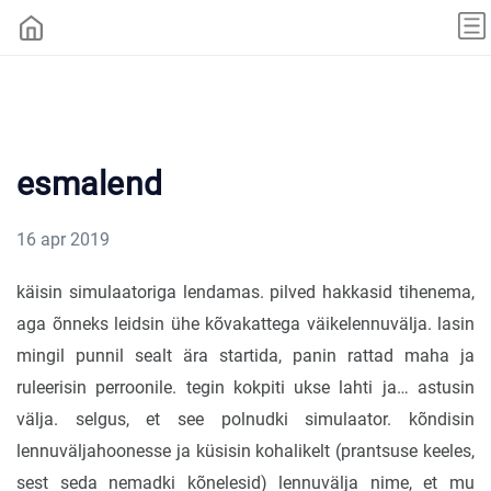
esmalend
16 apr 2019
käisin simulaatoriga lendamas. pilved hakkasid tihenema,
aga õnneks leidsin ühe kõvakattega väikelennuvälja. lasin
mingil punnil sealt ära startida, panin rattad maha ja
ruleerisin perroonile. tegin kokpiti ukse lahti ja… astusin
välja. selgus, et see polnudki simulaator. kõndisin
lennuväljahoonesse ja küsisin kohalikelt (prantsuse keeles,
sest seda nemadki kõnelesid) lennuvälja nime, et mu