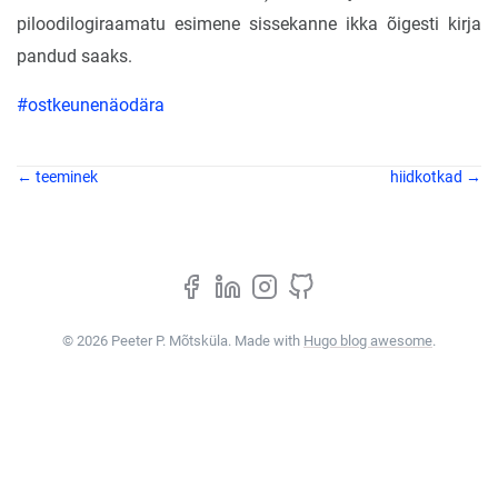
piloodilogiraamatu esimene sissekanne ikka õigesti kirja
pandud saaks.
#ostkeunenäodära
← teeminek
hiidkotkad →
© 2026 Peeter P. Mõtsküla. Made with
Hugo blog awesome
.