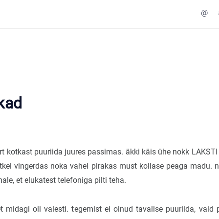
@
tkad
rt kotkast puuriida juures passimas. äkki käis ühe nokk LAKSTI 
etkel vingerdas noka vahel pirakas must kollase peaga madu. na
male, et elukatest telefoniga pilti teha.
et midagi oli valesti. tegemist ei olnud tavalise puuriida, vaid 