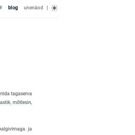
#
blog
unenäod
|
riida tagaserva
stik, mõtlesin,
palgivirnaga. ja