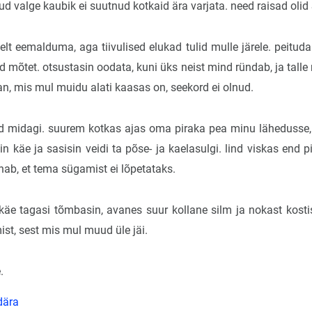
nud valge kaubik ei suutnud kotkaid ära varjata. need raisad oli
elt eemalduma, aga tiivulised elukad tulid mulle järele. peitud
d mõtet. otsustasin oodata, kuni üks neist mind ründab, ja talle
n, mis mul muidu alati kaasas on, seekord ei olnud.
d midagi. suurem kotkas ajas oma piraka pea minu lähedusse,
in käe ja sasisin veidi ta põse- ja kaelasulgi. lind viskas end 
ahab, et tema sügamist ei lõpetataks.
käe tagasi tõmbasin, avanes suur kollane silm ja nokast kostis
st, sest mis mul muud üle jäi.
.
dära