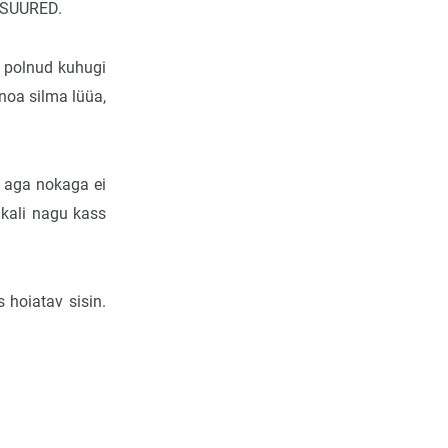
d SUURED.
a polnud kuhugi
 noa silma lüüa,
 aga nokaga ei
pikali nagu kass
 hoiatav sisin.