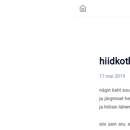
hiidko
17 mai 2019
nägin kaht suu
ja järgmisel h
ja hiilisin lähe
siis sain aru, 