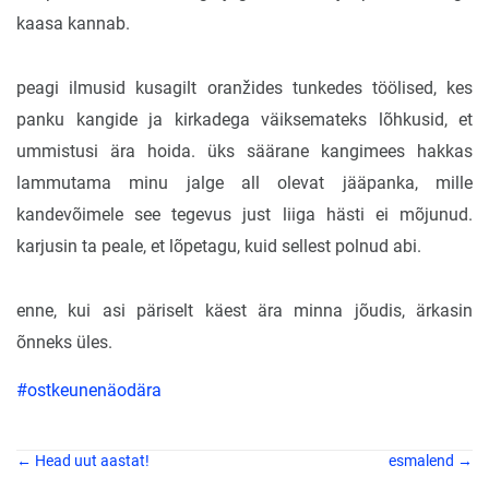
kaasa kannab.
peagi ilmusid kusagilt oranžides tunkedes töölised, kes
panku kangide ja kirkadega väiksemateks lõhkusid, et
ummistusi ära hoida. üks säärane kangimees hakkas
lammutama minu jalge all olevat jääpanka, mille
kandevõimele see tegevus just liiga hästi ei mõjunud.
karjusin ta peale, et lõpetagu, kuid sellest polnud abi.
enne, kui asi päriselt käest ära minna jõudis, ärkasin
õnneks üles.
#ostkeunenäodära
← Head uut aastat!
esmalend →