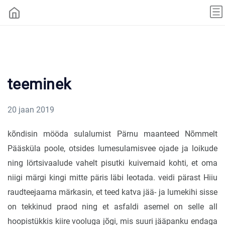
teeminek
20 jaan 2019
kõndisin mööda sulalumist Pärnu maanteed Nõmmelt
Pääsküla poole, otsides lumesulamisvee ojade ja loikude
ning lörtsivaalude vahelt pisutki kuivemaid kohti, et oma
niigi märgi kingi mitte päris läbi leotada. veidi pärast Hiiu
raudteejaama märkasin, et teed katva jää- ja lumekihi sisse
on tekkinud praod ning et asfaldi asemel on selle all
hoopistükkis kiire vooluga jõgi, mis suuri jääpanku endaga