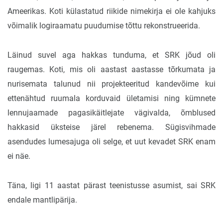
Ameerikas. Koti külastatud riikide nimekirja ei ole kahjuks
võimalik logiraamatu puudumise tõttu rekonstrueerida.
Läinud suvel aga hakkas tunduma, et SRK jõud oli
raugemas. Koti, mis oli aastast aastasse tõrkumata ja
nurisemata talunud nii projekteeritud kandevõime kui
ettenähtud ruumala korduvaid ületamisi ning kümnete
lennujaamade pagasikäitlejate vägivalda, õmblused
hakkasid üksteise järel rebenema. Sügisvihmade
asendudes lumesajuga oli selge, et uut kevadet SRK enam
ei näe.
Täna, ligi 11 aastat pärast teenistusse asumist, sai SRK
endale mantlipärija.