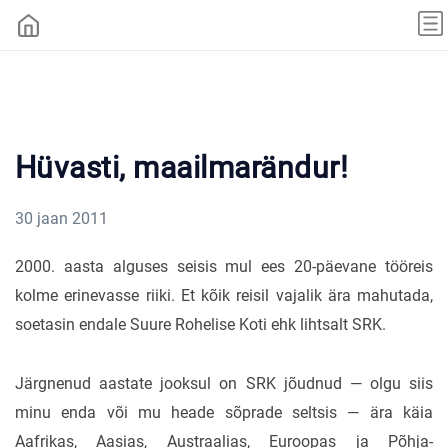
Hüvasti, maailmarändur!
30 jaan 2011
2000. aasta alguses seisis mul ees 20-päevane tööreis
kolme erinevasse riiki. Et kõik reisil vajalik ära mahutada,
soetasin endale Suure Rohelise Koti ehk lihtsalt SRK.
Järgnenud aastate jooksul on SRK jõudnud — olgu siis
minu enda või mu heade sõprade seltsis — ära käia
Aafrikas, Aasias, Austraalias, Euroopas ja Põhja-