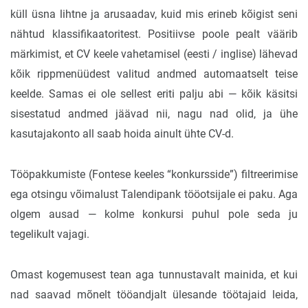
küll üsna lihtne ja arusaadav, kuid mis erineb kõigist seni
nähtud klassifikaatoritest. Positiivse poole pealt väärib
märkimist, et CV keele vahetamisel (eesti / inglise) lähevad
kõik rippmenüüdest valitud andmed automaatselt teise
keelde. Samas ei ole sellest eriti palju abi — kõik käsitsi
sisestatud andmed jäävad nii, nagu nad olid, ja ühe
kasutajakonto all saab hoida ainult ühte CV-d.
Tööpakkumiste (Fontese keeles “konkursside”) filtreerimise
ega otsingu võimalust Talendipank tööotsijale ei paku. Aga
olgem ausad — kolme konkursi puhul pole seda ju
tegelikult vajagi.
Omast kogemusest tean aga tunnustavalt mainida, et kui
nad saavad mõnelt tööandjalt ülesande töötajaid leida,