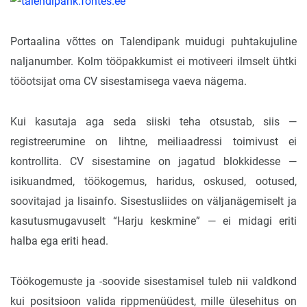
Portaalina võttes on Talendipank muidugi puhtakujuline
naljanumber. Kolm tööpakkumist ei motiveeri ilmselt ühtki
tööotsijat oma CV sisestamisega vaeva nägema.
Kui kasutaja aga seda siiski teha otsustab, siis —
registreerumine on lihtne, meiliaadressi toimivust ei
kontrollita. CV sisestamine on jagatud blokkidesse —
isikuandmed, töökogemus, haridus, oskused, ootused,
soovitajad ja lisainfo. Sisestusliides on väljanägemiselt ja
kasutusmugavuselt “Harju keskmine” — ei midagi eriti
halba ega eriti head.
Töökogemuste ja -soovide sisestamisel tuleb nii valdkond
kui positsioon valida rippmenüüdest, mille ülesehitus on