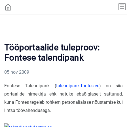
Tööportaalide tuleproov:
Fontese talendipank
05 nov 2009
Fontese Talendipank (
talendipank.fontes.ee
) on siia
portaalide nimekirja ehk natuke ebaõiglaselt sattunud,
kuna Fontes tegeleb rohkem personalialase nõustamise kui
lihtsa töövahendusega.