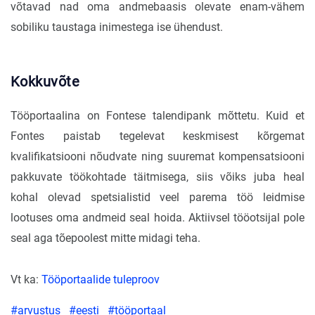
võtavad nad oma andmebaasis olevate enam-vähem
sobiliku taustaga inimestega ise ühendust.
Kokkuvõte
Tööportaalina on Fontese talendipank mõttetu. Kuid et
Fontes paistab tegelevat keskmisest kõrgemat
kvalifikatsiooni nõudvate ning suuremat kompensatsiooni
pakkuvate töökohtade täitmisega, siis võiks juba heal
kohal olevad spetsialistid veel parema töö leidmise
lootuses oma andmeid seal hoida. Aktiivsel tööotsijal pole
seal aga tõepoolest mitte midagi teha.
Vt ka:
Tööportaalide tuleproov
#arvustus
#eesti
#tööportaal