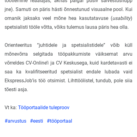
töötlemine reaalajas, aknas paigal püsiv salvestusnupp
jne). Samuti on päris hästi õnnestunud visuaalne pool. Kui
omanik jaksaks veel mõne hea kasutatavuse (
usability
)
spetsialisti tööle võtta, võiks tulemus lausa päris hea olla.
Orienteeritus “juhtidele ja spetsialistidele” võib küll
mõnevõrra selgitada tööpakkumiste väiksemat arvu
võrreldes CV-Online’i ja CV Keskusega, kuid kardetavasti ei
saa ka kvalifitseeritud spetsialist endale lubada vaid
EkspressJob’is töö otsimist. Lihttöölistel, tundub, pole siia
tõesti asja.
Vt ka:
Tööportaalide tuleproov
#arvustus
#eesti
#tööportaal