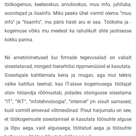
töökogemus, keeleoskus, arvutioskus, muu info, juhiluba,
soovitajad ja lisainfo. Miks peaks ühel vormil olema “muu
info” ja “lisainfo”, ma päris hästi aru ei saa. Töökoha ja -
kogemuse võiks mu meelest ka rahulikult ühte jaotisesse
kokku panna.
Nii ametinimetused kui firmade tegevusalad on vabalt
sisestatavad, mingeid hierarhilisi rippmenüüsid ei kasutata.
Sisestajale kahtlemata kena ja mugav, aga mul tekkis
väike kahtlus teemal, kas IT-alase kogemusega töötajat
otsiv tööandja rõõmustab, pidades otsingusse sisestama
“IT”, “IKT”, “infotehnoloogia”, “internet” jm sisult sarnased,
kuid vormilt erinevad võtmesõnad. Pisut harjumatu on see,
et töökogemuste sisestamisel ei kasutata töösuhte alguse
ja lõpu aega, vaid algusaega, töötatud aega ja töösuhte