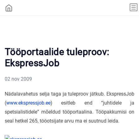
Tööportaalide tuleproov:
EkspressJob
02 nov 2009
Nädalavahetus selja taga ja tuleproov jätkub. EkspressJob
(
www.ekspressjob.ee
) esitleb end “juhtidele ja
spetsialistidele” mõeldud tööportaalina. Tööpakkumisi on
seal hetkel 265, tööotsijate arvu ma ei suutnud leida.