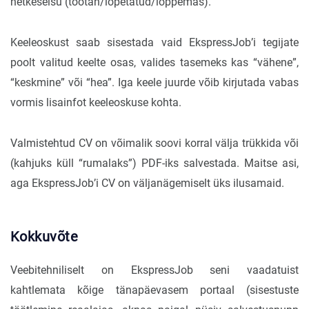
hetkeseisu (töötan/lõpetatud/lõppemas).
Keeleoskust saab sisestada vaid EkspressJob’i tegijate
poolt valitud keelte osas, valides tasemeks kas “vähene”,
“keskmine” või “hea”. Iga keele juurde võib kirjutada vabas
vormis lisainfot keeleoskuse kohta.
Valmistehtud CV on võimalik soovi korral välja trükkida või
(kahjuks küll “rumalaks”) PDF-iks salvestada. Maitse asi,
aga EkspressJob’i CV on väljanägemiselt üks ilusamaid.
Kokkuvõte
Veebitehniliselt on EkspressJob seni vaadatuist
kahtlemata kõige tänapäevasem portaal (sisestuste