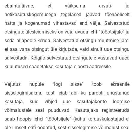
ebaintuitiivne, et väiksema arvuti- ja
netikasutuskogemusega tegelased jäävad tõenäoliselt
hätta ja kogenumad vihastavad end välja. Salvestatud
otsingute ülesleidmiseks on vaja avada leht “tööotsijale” ja
seda allapoole kerida. Salvestatud otsingu muutmise järel
ei saa vana otsingut üle kirjutada, vaid ainult uue otsingu
salvestada. Kõigile salvestatud otsingutele vastavad uued
kuulutused saadetakse kasutaja e-posti aadressile.
Vajutus nupule “logi sisse” toob ekraanile
sisselogimisakna, kust leiab abi ka parooli unustanud
kasutaja, kuid vihjed uue kasutajakonto loomise
võimalustele seal puuduvad. Kasutajaks registreeruda
saab hoopis lehel “tööotsijale” (kuhu korduvkülastajad ei
ole ilmselt eriti oodatud, sest sisselogimise võimalust seal