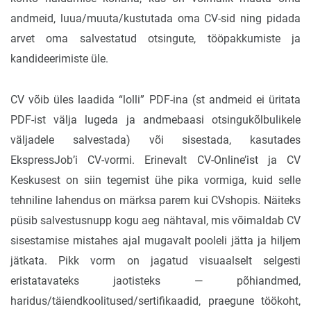
andmeid, luua/muuta/kustutada oma CV-sid ning pidada
arvet oma salvestatud otsingute, tööpakkumiste ja
kandideerimiste üle.
CV võib üles laadida “lolli” PDF-ina (st andmeid ei üritata
PDF-ist välja lugeda ja andmebaasi otsingukõlbulikele
väljadele salvestada) või sisestada, kasutades
EkspressJob’i CV-vormi. Erinevalt CV-Online’ist ja CV
Keskusest on siin tegemist ühe pika vormiga, kuid selle
tehniline lahendus on märksa parem kui CVshopis. Näiteks
püsib salvestusnupp kogu aeg nähtaval, mis võimaldab CV
sisestamise mistahes ajal mugavalt pooleli jätta ja hiljem
jätkata. Pikk vorm on jagatud visuaalselt selgesti
eristatavateks jaotisteks — põhiandmed,
haridus/täiendkoolitused/sertifikaadid, praegune töökoht,