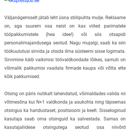
Väljanägemiselt jätab leht üsna stiilipuhta mulje. Reklaame
on, aga suurem osa neist on kas viited parimatele
tööpakkumistele (hea idee!) või siis otsapidi
personalimajandusega seotud. Nagu mujalgi, saab ka siin
töökuulutusi sirvida ja otsida ilma süsteemi sisse logimata.
Sirvimine käib vaikimisi töövaldkondade lõikes, samuti on
võimalik pakkumisi vaadata firmade kaupa või võtta ette
kõik pakkumised.
Otsing on päris nutikalt lahendatud, võimaldades valida nii
võtmesõna kui N+1 valdkonda ja asukohta ning täpsemas
otsingus ka haridustaset, positsiooni ja keelt. Sisseloginud
kasutaja saab oma otsinguid ka salvestada. Samas on
kasutajaliidese otsingutega seotud osa niivõrd