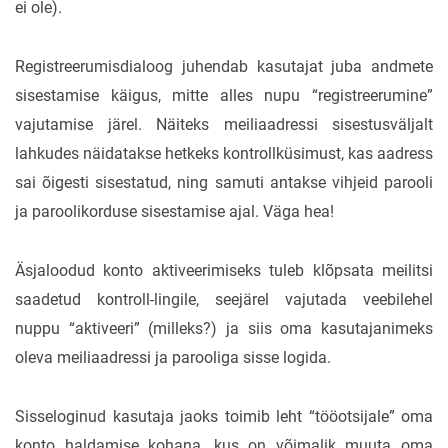
ei ole).
Registreerumisdialoog juhendab kasutajat juba andmete
sisestamise käigus, mitte alles nupu “registreerumine”
vajutamise järel. Näiteks meiliaadressi sisestusväljalt
lahkudes näidatakse hetkeks kontrollküsimust, kas aadress
sai õigesti sisestatud, ning samuti antakse vihjeid parooli
ja paroolikorduse sisestamise ajal. Väga hea!
Äsjaloodud konto aktiveerimiseks tuleb klõpsata meilitsi
saadetud kontroll-lingile, seejärel vajutada veebilehel
nuppu “aktiveeri” (milleks?) ja siis oma kasutajanimeks
oleva meiliaadressi ja parooliga sisse logida.
Sisseloginud kasutaja jaoks toimib leht “tööotsijale” oma
konto haldamise kohana, kus on võimalik muuta oma