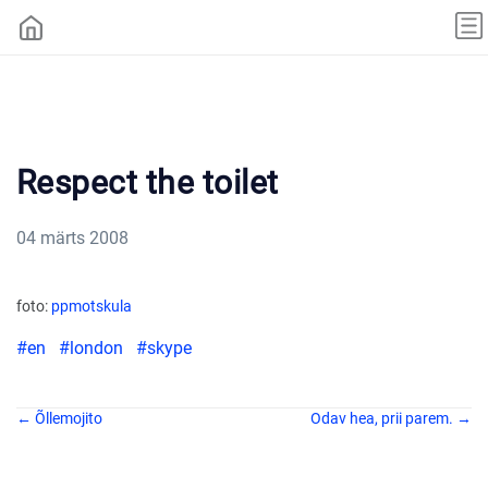
Respect the toilet
04 märts 2008
foto:
ppmotskula
#en
#london
#skype
← Õllemojito
Odav hea, prii parem. →