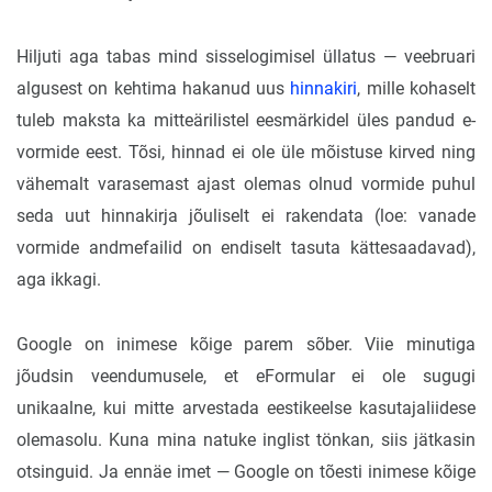
Hiljuti aga tabas mind sisselogimisel üllatus — veebruari
algusest on kehtima hakanud uus
hinnakiri
, mille kohaselt
tuleb maksta ka mitteärilistel eesmärkidel üles pandud e-
vormide eest. Tõsi, hinnad ei ole üle mõistuse kirved ning
vähemalt varasemast ajast olemas olnud vormide puhul
seda uut hinnakirja jõuliselt ei rakendata (loe: vanade
vormide andmefailid on endiselt tasuta kättesaadavad),
aga ikkagi.
Google on inimese kõige parem sõber. Viie minutiga
jõudsin veendumusele, et eFormular ei ole sugugi
unikaalne, kui mitte arvestada eestikeelse kasutajaliidese
olemasolu. Kuna mina natuke inglist tönkan, siis jätkasin
otsinguid. Ja ennäe imet — Google on tõesti inimese kõige