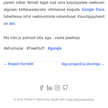
parem sõber. Nimelt tegid nad oma kasutajatele veebruari
alguses kättesaadavaks võimaluse koguda
Google Docs
tabelitesse infot veebivormide vahendusel. Kasutajajuhend
on
siin
.
Ma võin ju patrioot olla, aga… vaata pealkirja.
#eFormular
#FreeStuff
#google
← Respect the toilet
Siga porgandi ja ploomiga →
© 2026 Peeter P. Mõtsküla. Made with
Hugo blog awesome
.