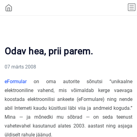
Odav hea, prii parem.
07 märts 2008
eFormular
on oma autorite sõnutsi “unikaalne
elektrooniline vahend, mis võimaldab kerge vaevaga
koostada elektroonilisi ankeete (eFormulare) ning nende
abil Interneti kaudu küsitlusi läbi viia ja andmeid koguda.”
Mina — ja mõnedki mu sõbrad — on seda teenust
vahetevahel kasutanud alates 2003. aastast ning asjaga
üldiselt rahule jäänud.