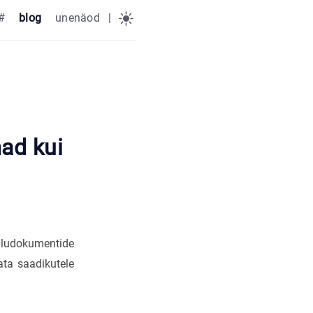
#
blog
unenäod
|
ad kui
kuludokumentide
ta saadikutele