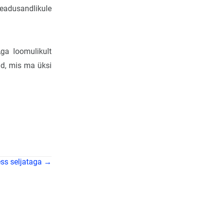
eadusandlikule
ga loomulikult
ud, mis ma üksi
ss seljataga →