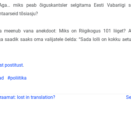
 Aga… miks peab õiguskantsler selgitama Eesti Vabariigi s
taarseid tõsiasju?
a meenub vana anekdoot: Miks on Riigikogus 101 liiget? A
iga saadik saaks oma valijatele öelda: “Sada lolli on kokku aet
st postitust
.
ad
#poliitika
amat: lost in translation?
Se