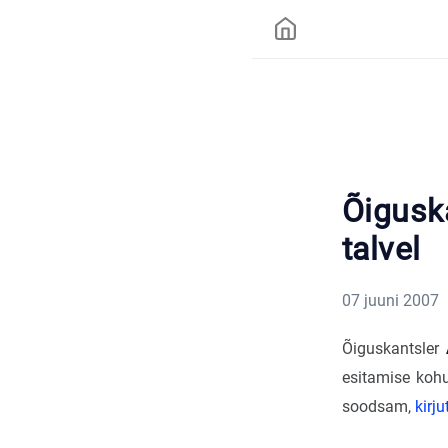
Õigusk
talvel
07 juuni 2007
Õiguskantsler
esitamise koh
soodsam,
kirj