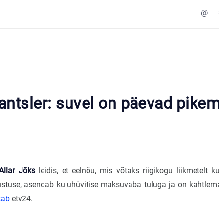
@
antsler: suvel on päevad pikem
Allar Jõks
leidis, et eelnõu, mis võtaks riigikogu liikmetelt 
ustuse, asendab kuluhüvitise maksuvaba tuluga ja on kahtlema
utab
etv24.