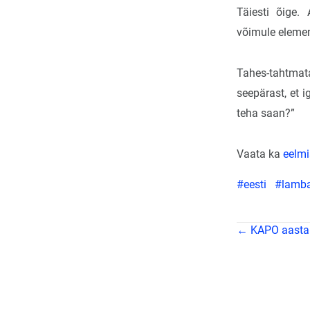
Täiesti õige.
võimule elemen
Tahes-tahtmat
seepärast, et 
teha saan?”
Vaata ka
eelmi
#eesti
#lamb
← KAPO aastara