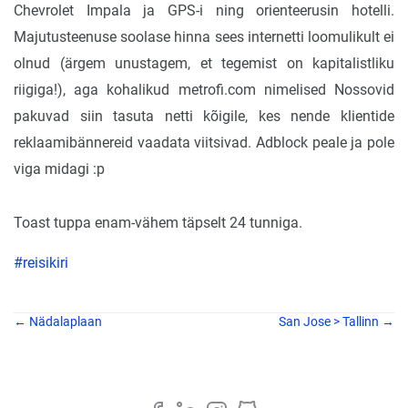
Chevrolet Impala ja GPS-i ning orienteerusin hotelli.
Majutusteenuse soolase hinna sees internetti loomulikult ei
olnud (ärgem unustagem, et tegemist on kapitalistliku
riigiga!), aga kohalikud metrofi.com nimelised Nossovid
pakuvad siin tasuta netti kõigile, kes nende klientide
reklaamibännereid vaadata viitsivad. Adblock peale ja pole
viga midagi :p
Toast tuppa enam-vähem täpselt 24 tunniga.
#reisikiri
← Nädalaplaan
San Jose > Tallinn →