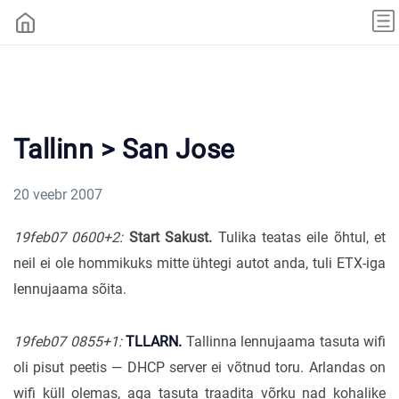
Tallinn > San Jose
20 veebr 2007
19feb07 0600+2:
Start Sakust.
Tulika teatas eile õhtul, et
neil ei ole hommikuks mitte ühtegi autot anda, tuli ETX-iga
lennujaama sõita.
19feb07 0855+1:
TLLARN.
Tallinna lennujaama tasuta wifi
oli pisut peetis — DHCP server ei võtnud toru. Arlandas on
wifi küll olemas, aga tasuta traadita võrku nad kohalike