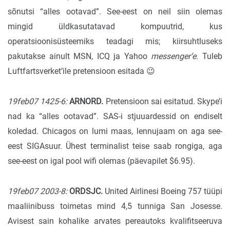
sõnutsi “alles ootavad”. See-eest on neil siin olemas
mingid üldkasutatavad kompuutrid, kus
operatsioonisüsteemiks teadagi mis; kiirsuhtluseks
pakutakse ainult MSN, ICQ ja Yahoo
messenger’e
. Tuleb
Luftfartsverket’ile pretensioon esitada 😉
19feb07 1425-6:
ARNORD.
Pretensioon sai esitatud. Skype’i
nad ka “alles ootavad”. SAS-i stjuuardessid on endiselt
koledad. Chicagos on lumi maas, lennujaam on aga see-
eest SIGAsuur. Ühest terminalist teise saab rongiga, aga
see-eest on igal pool wifi olemas (päevapilet $6.95).
19feb07 2003-8:
ORDSJC.
United Airlinesi Boeing 757 tüüpi
maaliinibuss toimetas mind 4,5 tunniga San Josesse.
Avisest sain kohalike arvates pereautoks kvalifitseeruva