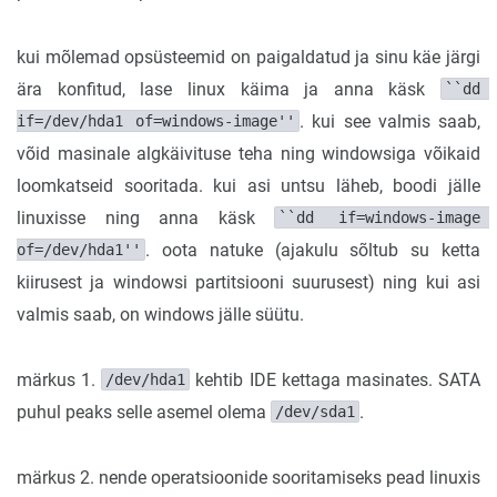
kui mõlemad opsüsteemid on paigaldatud ja sinu käe järgi
ära konfitud, lase linux käima ja anna käsk
``dd 
. kui see valmis saab,
if=/dev/hda1 of=windows-image''
võid masinale algkäivituse teha ning windowsiga võikaid
loomkatseid sooritada. kui asi untsu läheb, boodi jälle
linuxisse ning anna käsk
``dd if=windows-image 
. oota natuke (ajakulu sõltub su ketta
of=/dev/hda1''
kiirusest ja windowsi partitsiooni suurusest) ning kui asi
valmis saab, on windows jälle süütu.
märkus 1.
kehtib IDE kettaga masinates. SATA
/dev/hda1
puhul peaks selle asemel olema
.
/dev/sda1
märkus 2. nende operatsioonide sooritamiseks pead linuxis