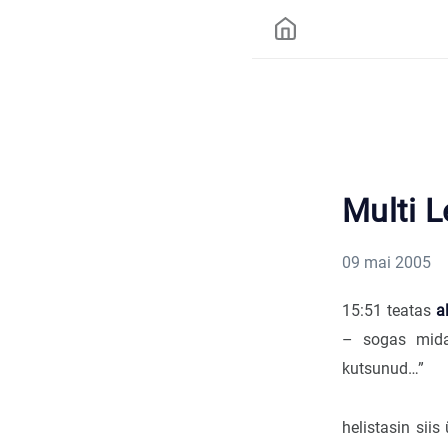
Multi 
09 mai 2005
15:51 teatas
a
– sogas midag
kutsunud…”
helistasin siis