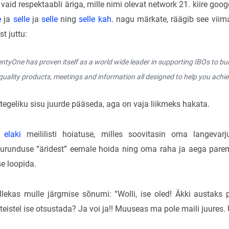
vaid respektaabli äriga, mille nimi olevat network 21. kiire go
e
ja
selle
ja
selle
ning
selle kah
. nagu märkate, räägib see vii
t juttu:
tyOne has proven itself as a world wide leader in supporting IBOs to bui
quality products, meetings and information all designed to help you achi
a tegeliku sisu juurde pääseda, aga on vaja liikmeks hakata.
n
elaki
meililisti hoiatuse, milles soovitasin oma langevarju
turunduse “äridest” eemale hoida ning oma raha ja aega pare
e loopida.
llekas mulle järgmise sõnumi: “Wolli, ise oled! Äkki austaks
teistel ise otsustada? Ja voi ja!! Muuseas ma pole maili juures. 