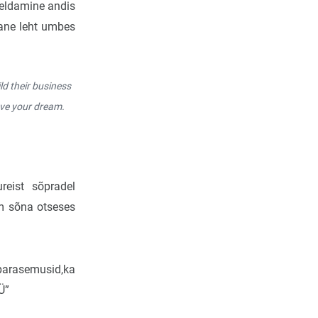
ogeldamine andis
mane leht umbes
ld their business
eve your dream.
reist sõpradel
m sõna otseses
 parasemusid,ka
Ü”