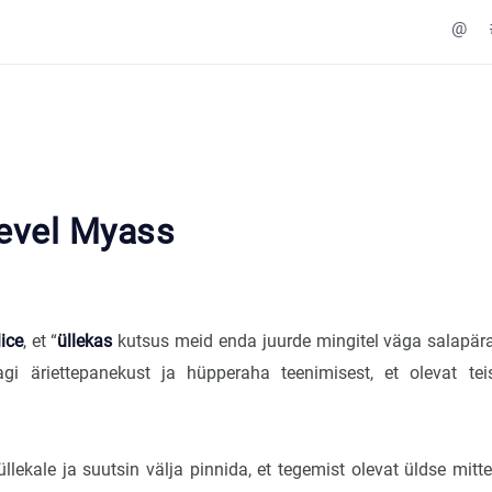
@
Level Myass
lice
, et “
üllekas
kutsus meid enda juurde mingitel väga salapära
i äriettepanekust ja hüpperaha teenimisest, et olevat teis
 üllekale ja suutsin välja pinnida, et tegemist olevat üldse mitt