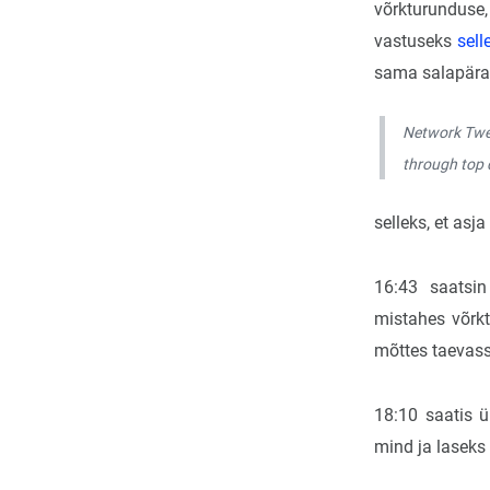
võrkturunduse, 
vastuseks
sell
sama salapäras
Network Twen
through top 
selleks, et asj
16:43 saatsi
mistahes võrk
mõttes taevass
18:10 saatis ü
mind ja laseks 