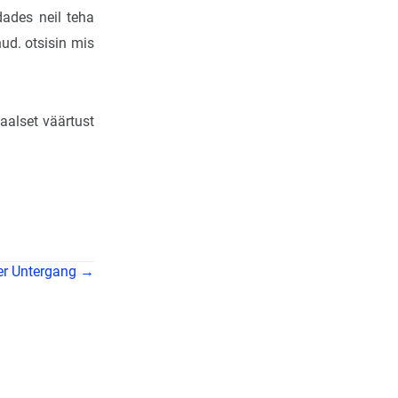
dades neil teha
ud. otsisin mis
aalset väärtust
er Untergang →