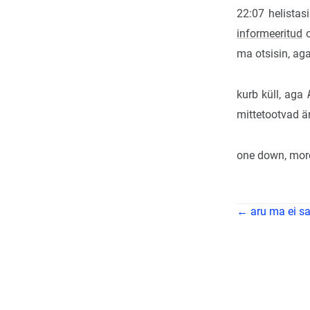
22:07 helistas
informeeritud
o
ma otsisin, aga
kurb küll, aga
mittetootvad äri
one down, more
← aru ma ei s