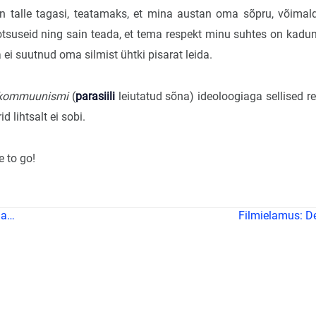
in talle tagasi, teatamaks, et mina austan oma sõpru, võimal
tsuseid ning sain teada, et tema respekt minu suhtes on kadun
 ei suutnud oma silmist ühtki pisarat leida.
kommuunismi
(
parasiili
leiutatud sõna) ideoloogiaga sellised re
d lihtsalt ei sobi.
 to go!
aa…
Filmielamus: D