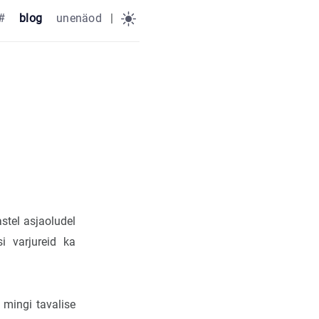
#
blog
unenäod
|
stel asjaoludel
i varjureid ka
e mingi tavalise