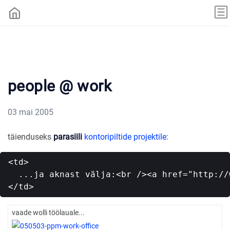
people @ work
03 mai 2005
täienduseks
parasiili
kontoripiltide projektile
:
<td>

  ...ja aknast välja:<br /><a href="http://
vaade wolli töölauale...