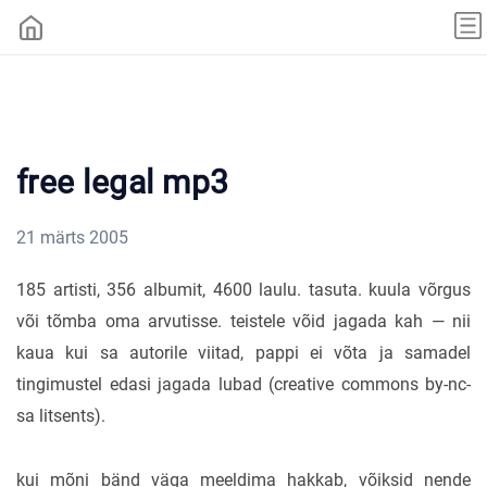
free legal mp3
21 märts 2005
185 artisti, 356 albumit, 4600 laulu. tasuta. kuula võrgus
või tõmba oma arvutisse. teistele võid jagada kah — nii
kaua kui sa autorile viitad, pappi ei võta ja samadel
tingimustel edasi jagada lubad (creative commons by-nc-
sa litsents).
kui mõni bänd väga meeldima hakkab, võiksid nende