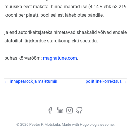
muusika eest maksta. hinna määrad ise (4-14 € ehk 63-219
krooni per plaat), pool sellest läheb otse bändile.
ja end autorikaitsjateks nimetavad shaakalid võivad endale
statoilist järjekordse stardikomplekti soetada.
puhas kõrvarõõm:
magnatune.com
.
← linnapearock ja maleturniir
poliitiline korrektsus →
© 2026 Peeter P. Mõtsküla. Made with
Hugo blog awesome
.