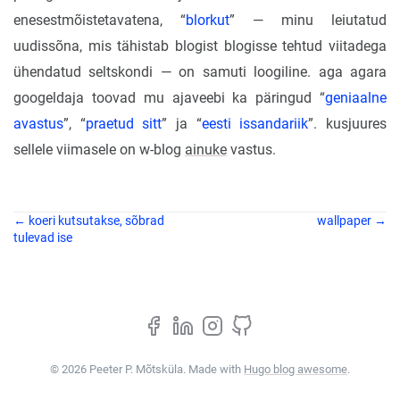
enesestmõistetavatena, “
blorkut
” — minu leiutatud
uudissõna, mis tähistab blogist blogisse tehtud viitadega
ühendatud seltskondi — on samuti loogiline. aga agara
googeldaja toovad mu ajaveebi ka päringud “
geniaalne
avastus
”, “
praetud sitt
” ja “
eesti issandariik
”. kusjuures
sellele viimasele on w-blog
ainuke
vastus.
← koeri kutsutakse, sõbrad
wallpaper →
tulevad ise
© 2026 Peeter P. Mõtsküla. Made with
Hugo blog awesome
.