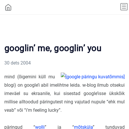
googlin’ me, googlin’ you
30 dets 2004
mind (õigemini küll mu
blogi) on google’i abil imelihtne leida. w-blog ilmub otsekui
imeväel su ekraanile, kui sisestad google’isse ükskõik
millise alltoodud päringutest ning vajutad nupule “ehk mul
veab” või “i’m feeling lucky”.
päringud “
wolli
” ja “
mõtsküla
” tunduvad