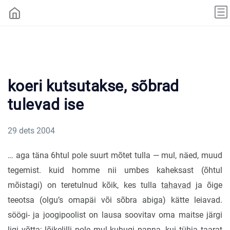
koeri kutsutakse, sõbrad
tulevad ise
29 dets 2004
… aga täna 6htul pole suurt mõtet tulla — mul, näed, muud
tegemist. kuid homme nii umbes kaheksast (õhtul
mõistagi) on teretulnud kõik, kes tulla
tahavad
ja õige
teeotsa (olgu’s omapäi või sõbra abiga) kätte leiavad.
söögi- ja joogipoolist on lausa soovitav oma maitse järgi
ligi võtta; lõikelilli pole mul kuhugi panna, kui tühja taarat