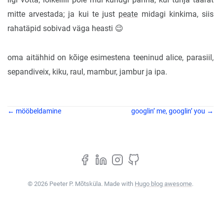
mitte arvestada; ja kui te just
peate
midagi kinkima, siis
rahatäpid sobivad väga heasti 😉
oma aitähhid on kõige esimestena teeninud alice, parasiil,
sepandiveix, kiku, raul, mambur, jambur ja ipa.
← mööbeldamine
googlin’ me, googlin’ you →
© 2026 Peeter P. Mõtsküla. Made with
Hugo blog awesome
.