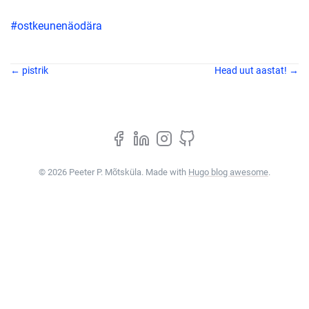
#ostkeunenäodära
← pistrik
Head uut aastat! →
© 2026 Peeter P. Mõtsküla. Made with
Hugo blog awesome
.