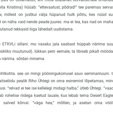
olla Kristiina) hüüab: “ettevaatust, põdrad!” tee paremas servas
, millest on justkui välja hüpanud hulk põtru, kes nüüd sur
d on näha vaid nende peade juures. ma ei tea, kas nad on maha 
tanud rekkasid liiga lähedalt uudistama.
 ETKVLi sillani. mu vasaku jala saabast hüppab närima suu
tsikliks muutunud). lükkan peni eemale, ta libiseb pikalt mööda 
a närima. sõidan minema.
ihtkohta. see on mingi pööningukorrusel asuv seminariruum. too
aitseliidu pealik Riho Ühtegi on oma esinemist lõpetamas, mi
si. “relvad ei tee ise kellelegi midagi halba,” ütleb Ühtegi. “va
tab rohelise riidega kaetud lauale, kus lebab tema Desert Eagle 
d salved kõrval. “väga hea,” mõtlen, ja asetan oma vöö
.