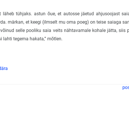
t läheb tühjaks. astun õue, et autosse jäetud ahjusoojast sai
da. märkan, et keegi (ilmselt mu oma poeg) on teise saiaga sa
 võinud selle pooliku saia veits nähtavamale kohale jätta, siis 
si lahti tegema hakata,” mõtlen.
dära
pos