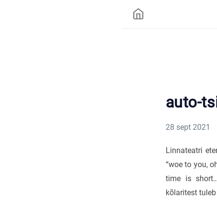
auto-ts
28 sept 2021
Linnateatri et
“woe to you, o
time is short…
kõlaritest tul