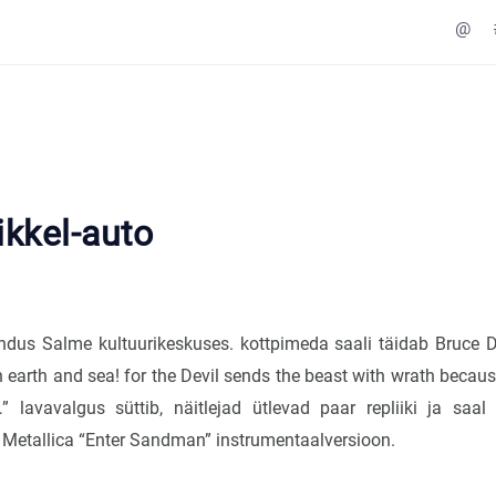
@
ikkel-auto
endus Salme kultuurikeskuses. kottpimeda saali täidab Bruce D
h earth and sea! for the Devil sends the beast with wrath becau
” lavavalgus süttib, näitlejad ütlevad paar repliiki ja saa
eb Metallica “Enter Sandman” instrumentaalversioon.