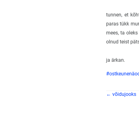
tunnen, et kõh
paras tükk mur
mees, ta oleks
olnud teist pät
ja ärkan.
#ostkeunenäo
← võidujooks