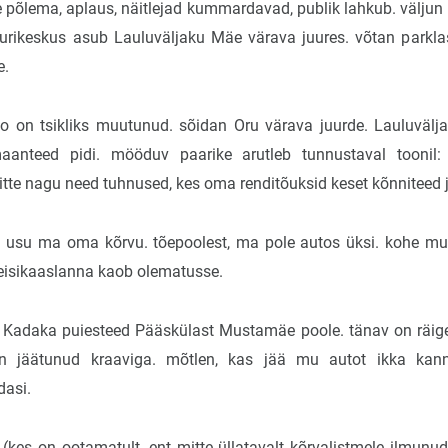
 põlema, aplaus, näitlejad kummardavad, publik lahkub. väljun 
uurikeskus asub Lauluväljaku Mäe värava juures. võtan parkla
e.
o on tsikliks muutunud. sõidan Oru värava juurde. Lauluvälja
anteed pidi. mööduv paarike arutleb tunnustaval toonil:
itte nagu need tuhnused, kes oma renditõuksid keset kõnniteed 
ei usu ma oma kõrvu. tõepoolest, ma pole autos üksi. kohe mu
 reisikaaslanna kaob olematusse.
Kadaka puiesteed Pääskülast Mustamäe poole. tänav on räigelt
n jäätunud kraaviga. mõtlen, kas jää mu autot ikka kan
dasi.
kes on ootamatult, ent mitte üllatavalt kõrvalistmele ilmunud