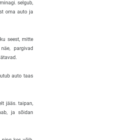
minagi. selgub,
st oma auto ja
ku seest, mitte
 näe, pargivad
jätavad.
utub auto taas
 jääs. taipan,
nab, ja sõidan
 ning kes võib,