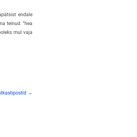
apätsist endale
ma teinud. “hea
poleks mul vaja
tkastipostid →