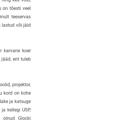
 on tõesti veel
nult teeservas
lastud või jäid
r karvane koer
jääd, ent tuleb
lid, projektor,
nu kord on kohe
adake ja katsuge
ja kellegi USP,
l olnud Glocki