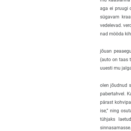
aga ei pruugi 
sügavam kraav
vedelevad. ver
nad mööda kihu
jõuan peaaegu
(auto on taas 
uuesti mu jalg
olen jõudnud s
pabertahvel. K
pärast kohvipau
ise,” ning osu
tühjaks laetu
sinnasamasse