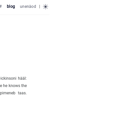
#
blog
unenäod
|
ickinsoni hääl:
se he knows the
l pimeneb taas.