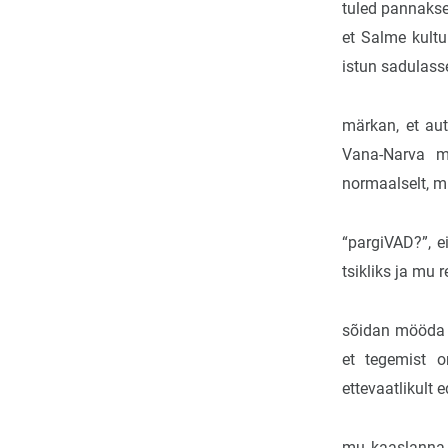
tuled pannakse
et Salme kult
istun sadulass
märkan, et aut
Vana-Narva ma
normaalselt, m
“pargiVAD?”, 
tsikliks ja mu
sõidan mööda 
et tegemist o
ettevaatlikult e
mu kaaslanna (