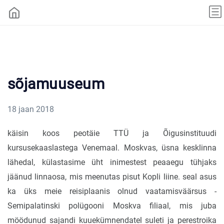
sõjamuuseum
18 jaan 2018
käisin koos peotäie TTÜ ja Õigusinstituudi
kursusekaaslastega Venemaal. Moskvas, üsna kesklinna
lähedal, külastasime üht inimestest peaaegu tühjaks
jäänud linnaosa, mis meenutas pisut Kopli liine. seal asus
ka üks meie reisiplaanis olnud vaatamisväärsus -
Semipalatinski polügooni Moskva filiaal, mis juba
möödunud sajandi kuuekümnendatel suleti ja perestroika