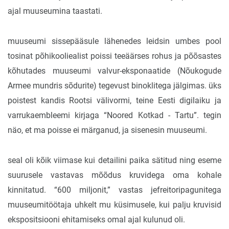
ajal muuseumina taastati.
muuseumi sissepääsule lähenedes leidsin umbes pool
tosinat põhikooliealist poissi teeäärses rohus ja põõsastes
kõhutades muuseumi valvur-eksponaatide (Nõukogude
Armee mundris sõdurite) tegevust binoklitega jälgimas. üks
poistest kandis Rootsi välivormi, teine Eesti digilaiku ja
varrukaembleemi kirjaga “Noored Kotkad - Tartu”. tegin
näo, et ma poisse ei märganud, ja sisenesin muuseumi.
seal oli kõik viimase kui detailini paika sätitud ning eseme
suurusele vastavas mõõdus kruvidega oma kohale
kinnitatud. “600 miljonit,” vastas jefreitoripagunitega
muuseumitöötaja uhkelt mu küsimusele, kui palju kruvisid
ekspositsiooni ehitamiseks omal ajal kulunud oli.