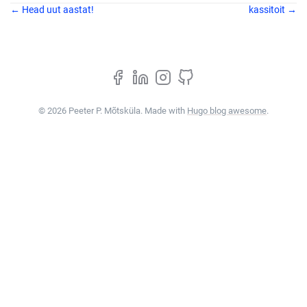
← Head uut aastat!
kassitoit →
© 2026 Peeter P. Mõtsküla. Made with
Hugo blog awesome
.