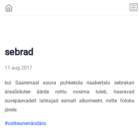
sebrad
11 aug 2017
kui Saaremaal asuva puhkeküla naabertalu sebrakari
ärasõidutee äärde rohtu nosima tuleb, haaravad
suvepäevadelt lahkujad esmalt alkomeetri, mitte fotoka
järele.
#ostkeunenäodära