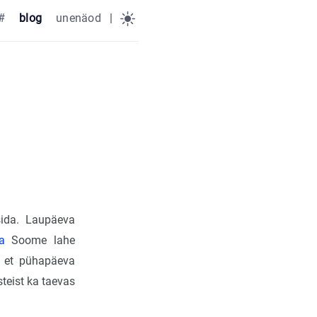
#
blog
unenäod
|
sida. Laupäeva
a
Soome lahe
, et pühapäeva
teist ka taevas