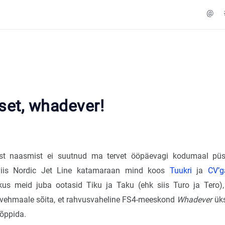
@
set, whadever!
st naasmist ei suutnud ma tervet ööpäevagi kodumaal pü
 viis Nordic Jet Line katamaraan mind koos
Tuukri
ja
CV’g
 kus meid juba ootasid Tiku ja Taku (ehk siis Turo ja Tero)
vehmaale sõita, et rahvusvaheline FS4-meeskond
Whadever
üks
õppida.