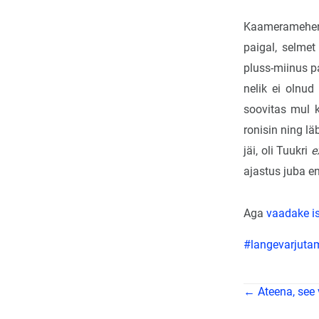
Kaameramehena
paigal, selme
pluss-miinus p
nelik ei olnud
soovitas mul k
ronisin ning l
jäi, oli Tuukri
e
ajastus juba 
Aga
vaadake i
#langevarjuta
← Ateena, see 