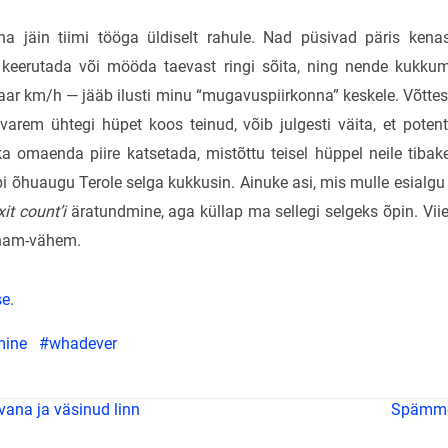
 jäin tiimi tööga üldiselt rahule. Nad püsivad päris kena
t keerutada või mööda taevast ringi sõita, ning nende kukkum
aar km/h — jääb ilusti minu “mugavuspiirkonna” keskele. Võttes 
 varem ühtegi hüpet koos teinud, võib julgesti väita, et potent
a omaenda piire katsetada, mistõttu teisel hüppel neile tibake
äbi õhuaugu Terole selga kukkusin. Ainuke asi, mis mulle esialgu
xit count’i
äratundmine, aga küllap ma sellegi selgeks õpin. Viie
enam-vähem.
se
.
mine
#whadever
vana ja väsinud linn
Spämme