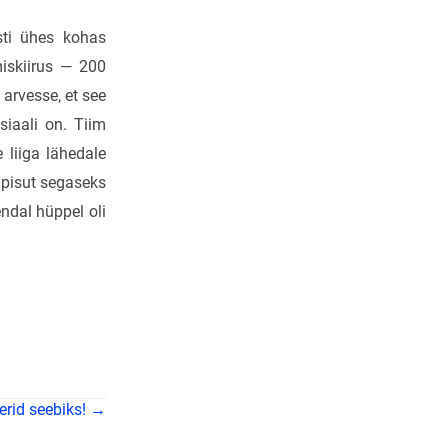
sti ühes kohas
iskiirus — 200
arvesse, et see
siaali on. Tiim
 liiga lähedale
 pisut segaseks
ndal hüppel oli
rid seebiks! →