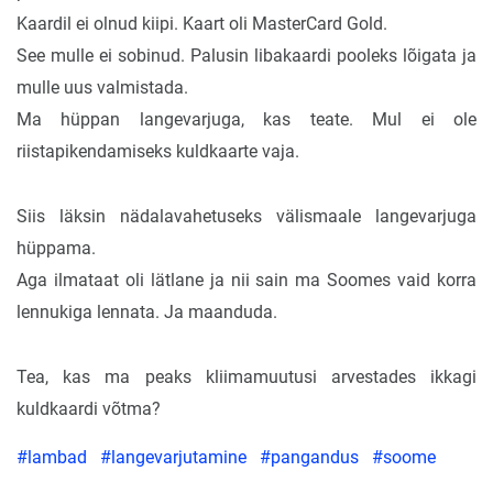
Kaardil ei olnud kiipi. Kaart oli MasterCard Gold.
See mulle ei sobinud. Palusin libakaardi pooleks lõigata ja
mulle uus valmistada.
Ma hüppan langevarjuga, kas teate. Mul ei ole
riistapikendamiseks kuldkaarte vaja.
Siis läksin nädalavahetuseks välismaale langevarjuga
hüppama.
Aga ilmataat oli lätlane ja nii sain ma Soomes vaid korra
lennukiga lennata. Ja maanduda.
Tea, kas ma peaks kliimamuutusi arvestades ikkagi
kuldkaardi võtma?
#lambad
#langevarjutamine
#pangandus
#soome