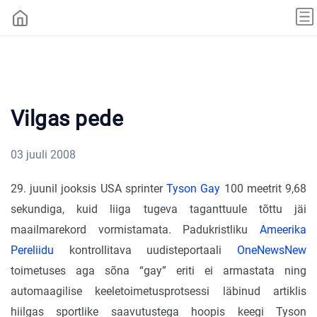
Vilgas pede
03 juuli 2008
29. juunil jooksis USA sprinter
Tyson Gay
100 meetrit 9,68
sekundiga, kuid liiga tugeva taganttuule tõttu jäi
maailmarekord vormistamata. Padukristliku
Ameerika
Pereliidu
kontrollitava uudisteportaali
OneNewsNew
toimetuses aga sõna “gay” eriti ei armastata ning
automaagilise keeletoimetusprotsessi läbinud artiklis
hiilgas sportlike saavutustega hoopis keegi Tyson