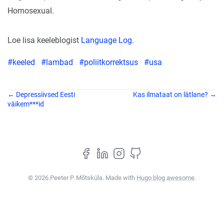
Homosexual.
Loe lisa keeleblogist
Language Log
.
#keeled
#lambad
#poliitkorrektsus
#usa
← Depressiivsed Eesti
Kas ilmataat on lätlane? →
väikem***id
© 2026 Peeter P. Mõtsküla. Made with
Hugo blog awesome
.