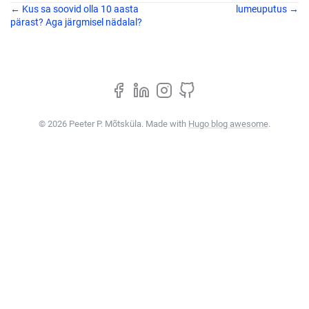
← Kus sa soovid olla 10 aasta
lumeuputus →
pärast? Aga järgmisel nädalal?
© 2026 Peeter P. Mõtsküla. Made with
Hugo blog awesome
.