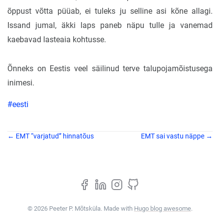
õppust võtta püüab, ei tuleks ju selline asi kõne allagi.
Issand jumal, äkki laps paneb näpu tulle ja vanemad
kaebavad lasteaia kohtusse.
Õnneks on Eestis veel säilinud terve talupojamõistusega
inimesi.
#eesti
← EMT “varjatud” hinnatõus
EMT sai vastu näppe →
© 2026 Peeter P. Mõtsküla. Made with
Hugo blog awesome
.