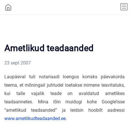
Ametlikud teadaanded
23 sept 2007
Laupäeval tuli notariaadi loengus korraks päevakorda
teema, et mõningail juhtudel loetakse inimene teavitatuks,
kui talle vajalik teade on avaldatud ametlikes
teadaannetes. Mina lõin muidugi kohe Google’isse
“ametlikud teadaanded” ja leidsin hoobilt aadressi
www.ametlikudteadaanded.ee
.