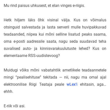
Mu rind paisus uhkusest, et elan vinges e-riigis.
Hetk hiljem läks õhk visinal välja. Kus on võimalus
otsinguid salvestada ja lasta serveril mulle huvipakkuvad
teadaanded, niipea kui mõni selline lisatud peaks saama,
oma e-posti aadressile saata, nagu seda suudavad teha
suvalised auto- ja kinnisvarakuulutuste lehed? Kus on
elementaarne RSS-uudistevoog?
Muidugi võiks mõni vabatahtlik ametlikele teadaannetele
mingi “pealisehituse” tekitada — nii, nagu ma omal ajal
elektroonilise Riigi Teataja peale
wLex’i
ehitasin, aga…
ehhh.
E-riik või asi.