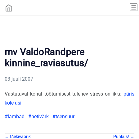
mv ValdoRandpere
kinnine_raviasutus/
03 juuli 2007
Vastutaval kohal töötamisest tulenev stress on ikka
päris
kole asi
.
#lambad
#netivärk
#tsensuur
← tšekivabrik
Puhkus! →