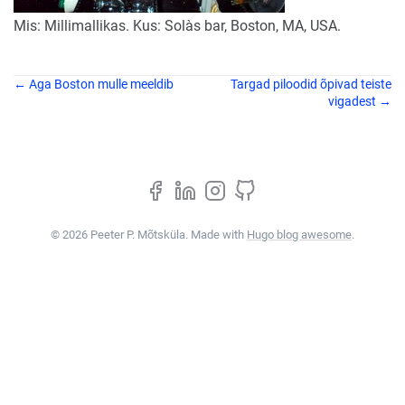
Mis: Millimallikas. Kus: Solàs bar, Boston, MA, USA.
← Aga Boston mulle meeldib
Targad piloodid õpivad teiste
vigadest →
© 2026 Peeter P. Mõtsküla. Made with
Hugo blog awesome
.