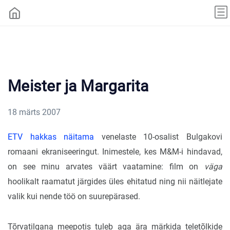
Meister ja Margarita
18 märts 2007
ETV hakkas näitama
venelaste 10-osalist Bulgakovi
romaani ekraniseeringut. Inimestele, kes M&M-i hindavad,
on see minu arvates väärt vaatamine: film on
väga
hoolikalt raamatut järgides üles ehitatud ning nii näitlejate
valik kui nende töö on suurepärased.
Tõrvatilgana meepotis tuleb aga ära märkida teletõlkide