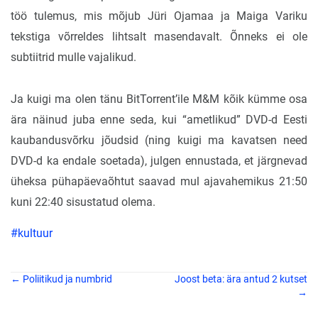
töö tulemus, mis mõjub Jüri Ojamaa ja Maiga Variku
tekstiga võrreldes lihtsalt masendavalt. Õnneks ei ole
subtiitrid mulle vajalikud.
Ja kuigi ma olen tänu BitTorrent’ile M&M kõik kümme osa
ära näinud juba enne seda, kui “ametlikud” DVD-d Eesti
kaubandusvõrku jõudsid (ning kuigi ma kavatsen need
DVD-d ka endale soetada), julgen ennustada, et järgnevad
üheksa pühapäevaõhtut saavad mul ajavahemikus 21:50
kuni 22:40 sisustatud olema.
#kultuur
← Poliitikud ja numbrid
Joost beta: ära antud 2 kutset
→