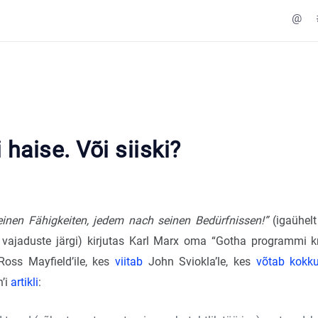
@
 haise. Või siiski?
inen Fähigkeiten, jedem nach seinen Bedürfnissen!”
(igaühelt
vajaduste järgi) kirjutas Karl Marx oma “Gotha programmi kri
oss Mayfield’ile, kes
viitab
John Sviokla’le, kes
võtab kokk
’i
artikli
: