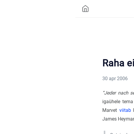
Raha ei
30 apr 2006
“Jeder nach se
igaühele tema 
Marvet
viitab
R
James Heyman