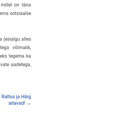
 millel on täna
sema sotsiaalse
 (esialgu alles
tega võimalik,
iseks tegema ka
vate aadetega,
 Rattus ja Härg
aitavad! →