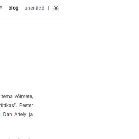
#
blog
unenäod
|
 tema võimete,
itikas”. Peeter
u
Dan Ariely ja