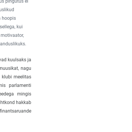
us pingutus ei
uslikud
n hoopis
ellega, kui
 motivaator,
janduslikuks.
vad kuulsaks ja
muusikat, nagu
 klubi meelitas
mis parlamenti
eedega mingis
 juhtkond hakkab
 finantsaruande