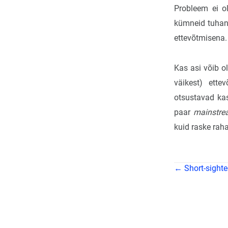
Probleem ei o
kümneid tuhand
ettevõtmisena.
Kas asi võib o
väikest) ette
otsustavad kas
paar
mainstre
kuid raske rah
← Short-sighte