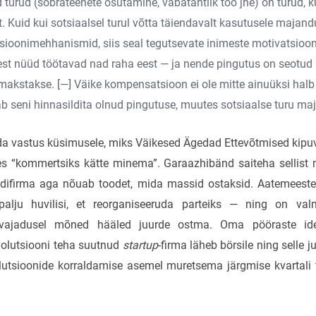
 turud (sõbrateenete osutamine, vabatahtlik töö jne) on turud, k
t. Kuid kui sotsiaalsel turul võtta täiendavalt kasutusele majand
ioonimehhanismid, siis seal tegutsevate inimeste motivatsioo
sest nüüd töötavad nad raha eest — ja nende pingutus on seotud s
 makstakse. [—] Väike kompensatsioon ei ole mitte ainuüksi halb
b seni hinnasildita olnud pingutuse, muutes sotsiaalse turu ma
uda vastus küsimusele, miks Väikesed Ägedad Ettevõtmised kipu
s “kommertsiks kätte minema”. Garaazhibänd saiteha sellist 
aadifirma aga nõuab toodet, mida massid ostaksid. Aatemeeste
t palju huvilisi, et reorganiseeruda parteiks — ning on val
vajadusel mõned hääled juurde ostma. Oma pööraste id
olutsiooni teha suutnud
startup
-firma läheb börsile ning selle
lutsioonide korraldamise asemel muretsema järgmise kvartali