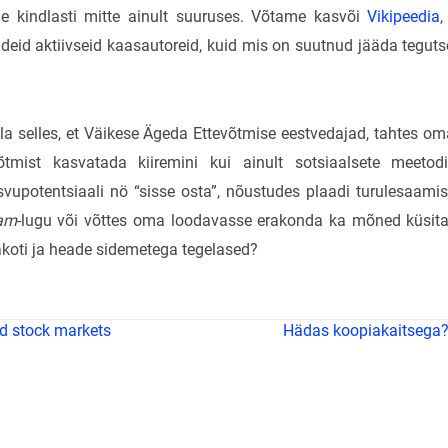
le kindlasti mitte ainult suuruses. Võtame kasvõi
Vikipeedia
,
eid aktiivseid kaasautoreid, kuid mis on suutnud jääda tegut
lla selles, et Väikese Ägeda Ettevõtmise eestvedajad, tahtes oma
võtmist kasvatada kiiremini kui ainult sotsiaalsete meetodi
vupotentsiaali nö “sisse osta”, nõustudes plaadi turulesaam
am
-lugu või võttes oma loodavasse erakonda ka mõned küsita
akoti ja heade sidemetega tegelased?
d stock markets
Hädas koopiakaitsega?