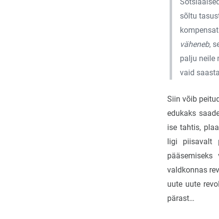
Sotsiaalsed
sõltu tasus
kompensats
väheneb
, 
palju neile
vaid saasta
Siin võib peit
edukaks saade
ise tahtis, pl
ligi piisaval
pääsemiseks 
valdkonnas rev
uute uute revo
pärast…