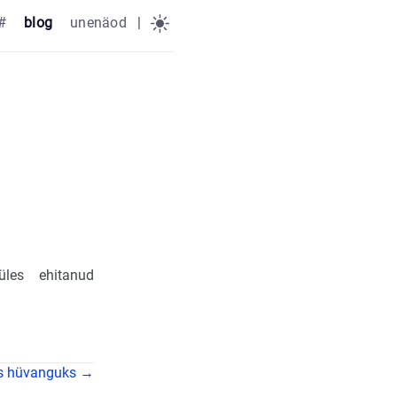
#
blog
unenäod
|
les ehitanud
ks hüvanguks →