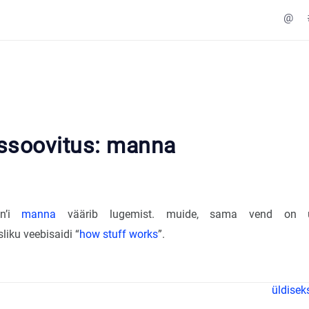
@
ssoovitus: manna
in’i
manna
väärib lugemist. muide, sama vend on ü
liku veebisaidi “
how stuff works
”.
üldise