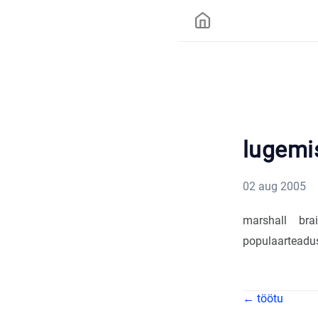
lugemi
02 aug 2005
marshall bra
populaarteadus
← töötu