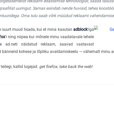
rgetasemelist reklaami edastamise tehnoloogiat, saada tasuta s
raafilist uuringut. Samas esindab nende huvisid, tehes koostöö
tuuridega. Oma tulu saab võrk müüdud reklaami vahendamise 
le suurt muud lisada, kui et mina kasutan
adblock
‘iga
efox
‘i ning niipea kui mõnele minu vaadatavale lehele
e ad.neti näidatud reklaam, saavad vastavast
t bännerid kohese ja lõpliku avaldamiskeelu — vähemalt minu ar
eilegi, kallid lugejad.
get firefox, take back the web!