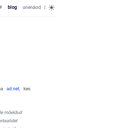
#
blog
unenäod
|
rma
ad.net
, kes
ile mõeldud
rtaalidel