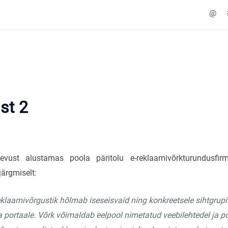
@
st 2
evust alustamas poola päritolu e-reklaamivõrkturundusfi
järgmiselt:
reklaamivõrgustik hõlmab iseseisvaid ning konkreetsele sihtgrup
ja portaale. Võrk võimaldab eelpool nimetatud veebilehtedel ja po