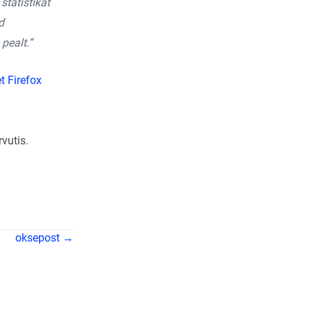
tatistikat
d
pealt.”
vutis.
oksepost →