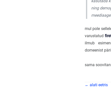
kasutada kõ
ning demog
meediaagen
mul pole selle
varustatud
fir
ilmub esimen
domeenist päri
sama soovitan t
← alati eetris