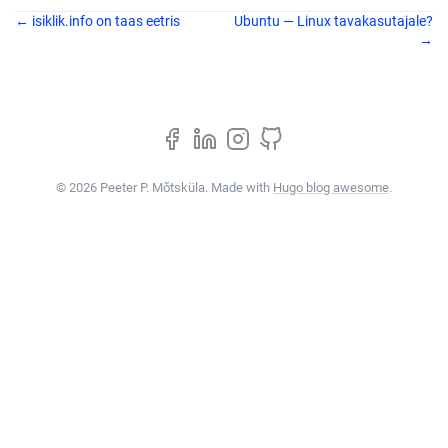
← isiklik.info on taas eetris
Ubuntu — Linux tavakasutajale?
→
© 2026 Peeter P. Mõtsküla. Made with
Hugo blog awesome
.