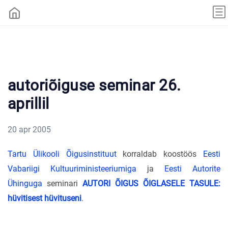
autoriõiguse seminar 26.
aprillil
20 apr 2005
Tartu Ülikooli Õigusinstituut
korraldab koostöös
Eesti
Vabariigi Kultuuriministeeriumiga
ja
Eesti Autorite
Ühinguga
seminari
AUTORI ÕIGUS ÕIGLASELE TASULE:
hüvitisest hüvituseni
.