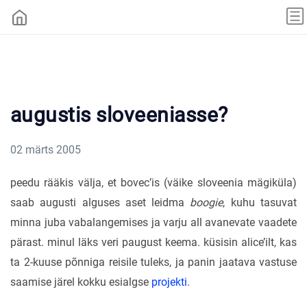
augustis sloveeniasse?
02 märts 2005
peedu rääkis välja, et bovec’is (väike sloveenia mägiküla)
saab augusti alguses aset leidma
boogie
, kuhu tasuvat
minna juba vabalangemises ja varju all avanevate vaadete
pärast. minul läks veri paugust keema. küsisin alice’ilt, kas
ta 2-kuuse põnniga reisile tuleks, ja panin jaatava vastuse
saamise järel kokku esialgse
projekti
.