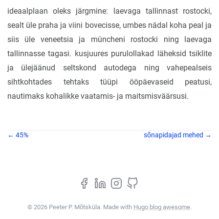
ideaalplaan oleks järgmine: laevaga tallinnast rostocki,
sealt üle praha ja viini bovecisse, umbes nädal koha peal ja
siis üle veneetsia ja müncheni rostocki ning laevaga
tallinnasse tagasi. kusjuures purulollakad läheksid tsiklite
ja ülejäänud seltskond autodega ning vahepealseis
sihtkohtades tehtaks tüüpi ööpäevaseid peatusi,
nautimaks kohalikke vaatamis- ja maitsmisväärsusi.
← 45%
sõnapidajad mehed →
© 2026 Peeter P. Mõtsküla. Made with
Hugo blog awesome
.