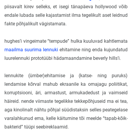
piisavalt kirev selleks, et isegi tänapäeva hollywood võib
endale lubada selle kajastamist ilma tegelikult aset leidnud
fakte põhjalikult vägistamata.
hughes’i vingeimate “tempude” hulka kuuluvad kahtlemata
maailma suurima lennuki
ehitamine ning enda kujundatud
luurelennuki prototüübi hädamaandamine beverly hills’i.
lennukite (ümber)ehitamise ja (katse- ning puruks)
lendamise kõrval mahub ekraanile ka omajagu poliitikat,
korruptsiooni, äri, armastust, armukadedust ja vaimseid
häireid. nende viimaste tegelikke tekkepõhjuseid ma ei tea,
aga kinolinalt nähtu põhjal süüdistaksin selles peategelase
varalahkunud ema, kelle käitumine tõi meelde “tapab-kõik-
bakterid” tüüpi seebireklaamid.