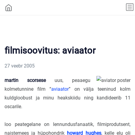
filmisoovitus: aviaator
27 veebr 2005
martin scorsese
uus, peaaegu
kolmetunnine film “
aviaator
” on välja teeninud kolm
kuldgloobust ja minu heakskiidu ning kandideerib 11
oscarile.
loo peategelane on lennundusfanaatik, filmiprodutsent,
naistemees ja hüpohondrik
howard hughes
, kelle elu oli