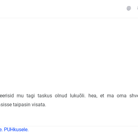
@
keerisid mu tagi taskus olnud lukuõli. hea, et ma oma shv
sisse taipasin visata.
e. PUHkusele.