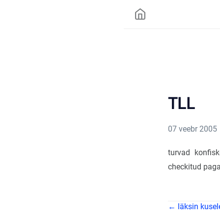
TLL
07 veebr 2005
turvad konfis
checkitud paga
← läksin kusel