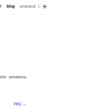
#
blog
unenäod
|
eitsi armeenoa
PRG →