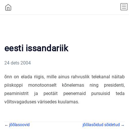
eesti issandariik
24 dets 2004
õnn on elada riigis, mille ainus rahvuslik telekanal näitab
piiskoppi monotoonselt kõnelemas ning presidenti,
peaministrit ja peotäit peenemaid pursuisid teda
võltsvagaduses värisedes kuulamas.
← jõõlasoovid
jõõlasõidud sõidetud →