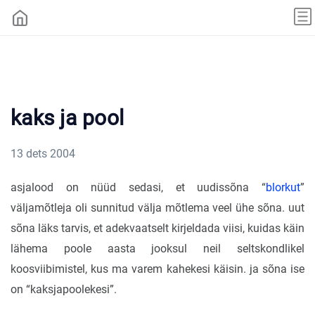
kaks ja pool
13 dets 2004
asjalood on nüüd sedasi, et uudissõna “
blorkut
”
väljamõtleja oli sunnitud välja mõtlema veel ühe sõna. uut
sõna läks tarvis, et adekvaatselt kirjeldada viisi, kuidas käin
lähema poole aasta jooksul neil seltskondlikel
koosviibimistel, kus ma varem kahekesi käisin. ja sõna ise
on “kaksjapoolekesi”.