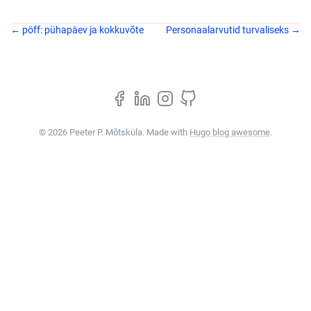
← pöff: pühapäev ja kokkuvõte
Personaalarvutid turvaliseks →
© 2026 Peeter P. Mõtsküla. Made with
Hugo blog awesome
.