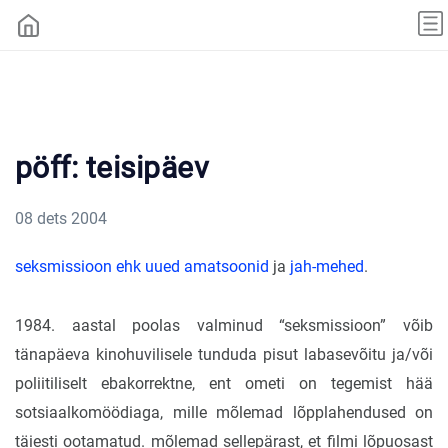
pöff: teisipäev
08 dets 2004
seksmissioon ehk uued amatsoonid
ja
jah-mehed
.
1984. aastal poolas valminud “seksmissioon” võib
tänapäeva kinohuvilisele tunduda pisut labasevõitu ja/või
poliitiliselt ebakorrektne, ent ometi on tegemist hää
sotsiaalkomöödiaga, mille mõlemad lõpplahendused on
täiesti ootamatud. mõlemad sellepärast, et filmi lõpuosast