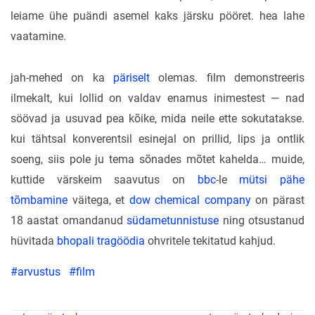
leiame ühe puändi asemel kaks järsku pööret. hea lahe
vaatamine.
jah-mehed on ka
päriselt
olemas. film demonstreeris
ilmekalt, kui lollid on valdav enamus inimestest — nad
söövad ja usuvad pea kõike, mida neile ette sokutatakse.
kui tähtsal konverentsil esinejal on prillid, lips ja ontlik
soeng, siis pole ju tema sõnades mõtet kahelda… muide,
kuttide värskeim saavutus on
bbc
-le
mütsi pähe
tõmbamine
väitega, et
dow chemical company
on pärast
18 aastat omandanud
südametunnistuse
ning otsustanud
hüvitada
bhopali tragöödia
ohvritele tekitatud kahjud.
#arvustus
#film