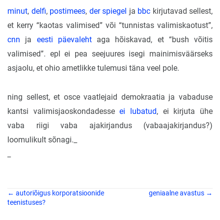
minut
,
delfi
,
postimees
,
der spiegel
ja
bbc
kirjutavad sellest,
et kerry “kaotas valimised” või “tunnistas valimiskaotust”,
cnn
ja
eesti päevaleht
aga hõiskavad, et “bush võitis
valimised”. epl ei pea seejuures isegi mainimisväärseks
asjaolu, et ohio ametlikke tulemusi täna veel pole.
ning sellest, et osce vaatlejaid demokraatia ja vabaduse
kantsi valimisjaoskondadesse
ei lubatud
, ei kirjuta ühe
vaba riigi vaba ajakirjandus (vabaajakirjandus?)
loomulikult sõnagi._
_
← autoriõigus korporatsioonide
geniaalne avastus →
teenistuses?