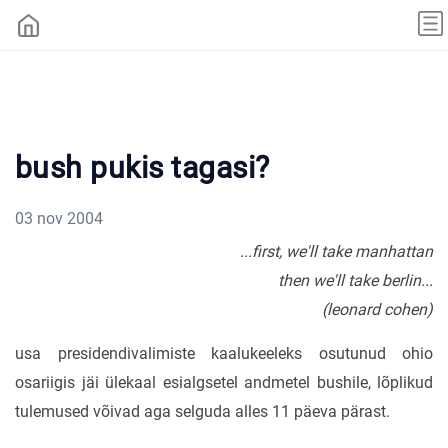
bush pukis tagasi?
03 nov 2004
...first, we'll take manhattan
then we'll take berlin...
(leonard cohen)
usa presidendivalimiste kaalukeeleks osutunud ohio
osariigis jäi ülekaal esialgsetel andmetel bushile, lõplikud
tulemused võivad aga selguda alles 11 päeva pärast.