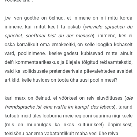
j.w. von goethe on öelnud, et inimene on nii mitu korda
inimene, kui mitut keelt ta oskab (
wieviele sprachen du
sprichst, sooftmal bist du der mensch
). inimene, kes ei
oska korralikult oma emakeeltki, on selle loogika kohaselt
värd, poolinimene. keelevigadest kubisevad mitte ainult
delfi kommentaarikeskus ja ülejala tõlgitud reklaamtekstid,
vaid ka soliidsusele pretendeerivais päevalehtedes avaldet
artiklid. kelle huvides on toota üha uusi poolinimesi?
karl marx on öelnud, et võõrkeel on relv eluvõitluses (
die
fremdsprache ist eine waffe im kampf des lebens
). tarand
kutsub meid üles loobuma meie regiooni suurima riigi keele
(mis on muuhulgas ka rikas kultuurikeel) õppimisest,
teisisõnu panema vabatahtlikult maha veel ühe relva.