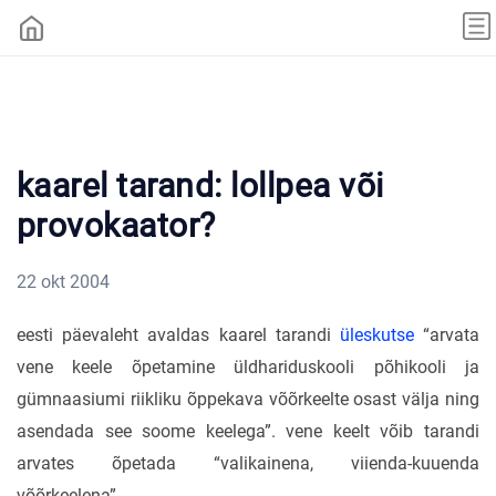
kaarel tarand: lollpea või
provokaator?
22 okt 2004
eesti päevaleht avaldas kaarel tarandi
üleskutse
“arvata
vene keele õpetamine üldhariduskooli põhikooli ja
gümnaasiumi riikliku õppekava võõrkeelte osast välja ning
asendada see soome keelega”. vene keelt võib tarandi
arvates õpetada “valikainena, viienda-kuuenda
võõrkeelena”.