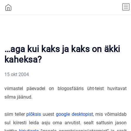
…aga kui kaks ja kaks on äkki
kaheksa?
15 okt 2004
viimastel päevadel on blogosfääris üht-teist huvitavat
silma jäänud.
siim teller
plõksis
uuest
google desktopist
, mis võimaldab
sul kiiresti leida asju oma arvutist. sealt sattusin jason