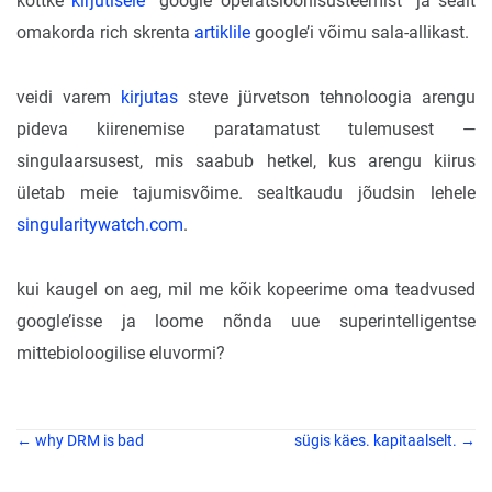
kottke
kirjutisele
“google operatsioonisüsteemist” ja sealt
omakorda rich skrenta
artiklile
google’i võimu sala-allikast.
veidi varem
kirjutas
steve jürvetson tehnoloogia arengu
pideva kiirenemise paratamatust tulemusest —
singulaarsusest, mis saabub hetkel, kus arengu kiirus
ületab meie tajumisvõime. sealtkaudu jõudsin lehele
singularitywatch.com
.
kui kaugel on aeg, mil me kõik kopeerime oma teadvused
google’isse ja loome nõnda uue superintelligentse
mittebioloogilise eluvormi?
← why DRM is bad
sügis käes. kapitaalselt. →