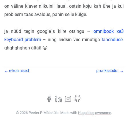
on väline klaver niikuinii laual, ostsin koju kah ühe ja kui
probleem taas avaldus, panin selle külge.
ja nüüd tegin google’is kiire otsingu –
omnibook xe3
keyboard problem
– ning leidsin viie minutiga
lahenduse
.
ghghghghgh ääää 🙂
← e-kolimised
pronkssõdur →
© 2026 Peeter P. Mõtsküla. Made with
Hugo blog awesome
.