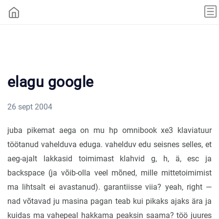
elagu google
26 sept 2004
juba pikemat aega on mu hp omnibook xe3 klaviatuur
töötanud vahelduva eduga. vahelduv edu seisnes selles, et
aeg-ajalt lakkasid toimimast klahvid g, h, ä, esc ja
backspace (ja võib-olla veel mõned, mille mittetoimimist
ma lihtsalt ei avastanud). garantiisse viia? yeah, right —
nad võtavad ju masina pagan teab kui pikaks ajaks ära ja
kuidas ma vahepeal hakkama peaksin saama? töö juures