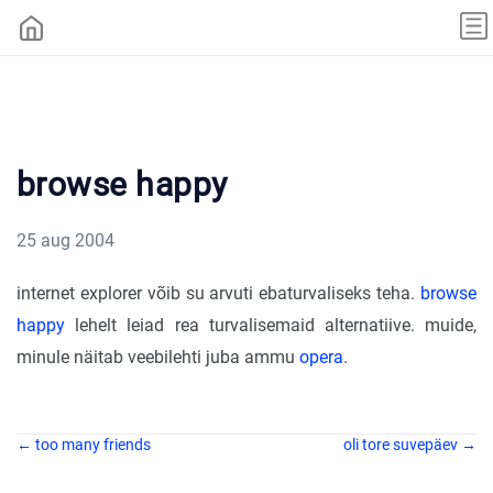
browse happy
25 aug 2004
internet explorer võib su arvuti ebaturvaliseks teha.
browse
happy
lehelt leiad rea turvalisemaid alternatiive. muide,
minule näitab veebilehti juba ammu
opera
.
← too many friends
oli tore suvepäev →