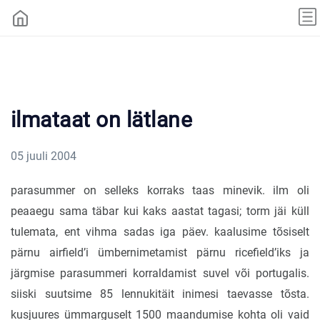
ilmataat on lätlane
05 juuli 2004
parasummer on selleks korraks taas minevik. ilm oli
peaaegu sama täbar kui kaks aastat tagasi; torm jäi küll
tulemata, ent vihma sadas iga päev. kaalusime tõsiselt
pärnu airfield’i ümbernimetamist pärnu ricefield’iks ja
järgmise parasummeri korraldamist suvel või portugalis.
siiski suutsime 85 lennukitäit inimesi taevasse tõsta.
kusjuures ümmarguselt 1500 maandumise kohta oli vaid