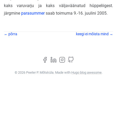
kaks varuvarju ja kaks väljaväänatud hüppeliigest.
järgmine
parasummer
saab toimuma 9.-16. juulini 2005.
← põrra
keegi ei mõista mind →
© 2026 Peeter P. Mõtsküla. Made with
Hugo blog awesome
.