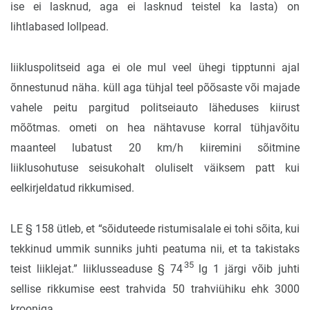
ise ei lasknud, aga ei lasknud teistel ka lasta) on
lihtlabased lollpead.
liikluspolitseid aga ei ole mul veel ühegi tipptunni ajal
õnnestunud näha. küll aga tühjal teel põõsaste või majade
vahele peitu pargitud politseiauto läheduses kiirust
mõõtmas. ometi on hea nähtavuse korral tühjavõitu
maanteel lubatust 20 km/h kiiremini sõitmine
liiklusohutuse seisukohalt oluliselt väiksem patt kui
eelkirjeldatud rikkumised.
LE § 158 ütleb, et “sõiduteede ristumisalale ei tohi sõita, kui
tekkinud ummik sunniks juhti peatuma nii, et ta takistaks
35
teist liiklejat.” liiklusseaduse § 74
lg 1 järgi võib juhti
sellise rikkumise eest trahvida 50 trahviühiku ehk 3000
krooniga.