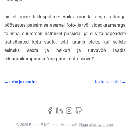
nii et meie liikluspolitsei võiks mõnda aega radariga
põõsastes passimise asemel foto- ja/või videokaameraga
tallinna suuremail ristmikel passida. ja siis tainapeadele
trahviteated koju saata. eriti kaunis oleks, kui sellele
eelneks sebra ja helkuri ja turvavöö laadis
reklaamikampaania “ära pane matrossovit!”
← mina ja maailm
telekas ja lollid →
© 2026 Peeter P. Mõtsküla. Made with
Hugo blog awesome
.