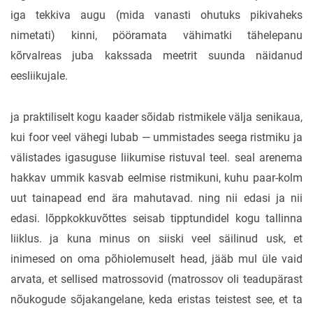
iga tekkiva augu (mida vanasti ohutuks pikivaheks
nimetati) kinni, pööramata vähimatki tähelepanu
kõrvalreas juba kakssada meetrit suunda näidanud
eesliikujale.
ja praktiliselt kogu kaader sõidab ristmikele välja senikaua,
kui foor veel vähegi lubab — ummistades seega ristmiku ja
välistades igasuguse liikumise ristuval teel. seal arenema
hakkav ummik kasvab eelmise ristmikuni, kuhu paar-kolm
uut tainapead end ära mahutavad. ning nii edasi ja nii
edasi. lõppkokkuvõttes seisab tipptundidel kogu tallinna
liiklus. ja kuna minus on siiski veel säilinud usk, et
inimesed on oma põhiolemuselt head, jääb mul üle vaid
arvata, et sellised matrossovid (matrossov oli teadupärast
nõukogude sõjakangelane, keda eristas teistest see, et ta