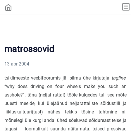
matrossovid
13 apr 2004
tsiklimeeste veebifoorumis jäi silma ühe kirjutaja
tagline
:
“why does driving on four wheels make you such an
asshole?”. täna (neljal rattal) tööle kulgedes tuli see mõte
uuesti meelde, kui ülejäänud neljarattaliste sõidustiili ja
liikluskultuuri(tust) nähes tekkis tõsine tahtmine nii
mõnelegi üle kurgi anda. ühed sõeluvad sõidureast teise ja
tagasi — loomulikult suunda näitamata. teised pressivad