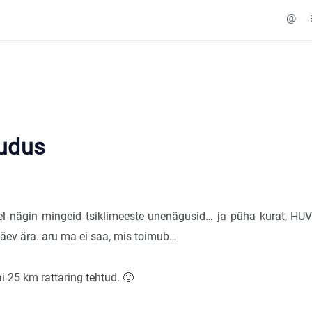
@
udus
sel nägin mingeid tsiklimeeste unenägusid… ja püha kurat, H
ev ära. aru ma ei saa, mis toimub…
i 25 km rattaring tehtud. 🙂