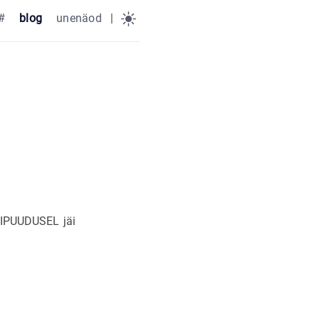
#
blog
unenäod
|
UVIPUUDUSEL jäi