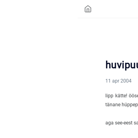
huvipu
11 apr 2004
lipp kätte! öö
tänane hüppepä
aga see-eest sa