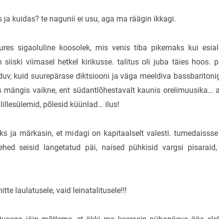
s ja kuidas? te nagunii ei usu, aga ma räägin ikkagi.
ures sigaoluline koosolek, mis venis tiba pikemaks kui esial
siiski viimasel hetkel kirikusse. talitus oli juba täies hoos. 
duv, kuid suurepärase diktsiooni ja väga meeldiva bassbaritoni
s mängis vaikne, ent südantlõhestavalt kaunis orelimuusika… al
 lillesülemid, põlesid küünlad… ilus!
ks ja märkasin, et midagi on kapitaalselt valesti. tumedaisss
ehed seisid langetatud päi, naised pühkisid vargsi pisaraid
tte laulatusele, vaid leinatalitusele!!!