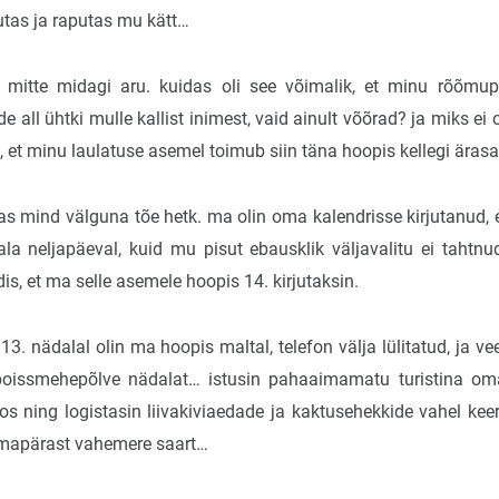
putas ja raputas mu kätt…
mitte midagi aru. kuidas oli see võimalik, et minu rõõmup
e all ühtki mulle kallist inimest, vaid ainult võõrad? ja miks ei 
, et minu laulatuse asemel toimub siin täna hoopis kellegi ära
bas mind välguna tõe hetk. ma olin oma kalendrisse kirjutanud, e
la neljapäeval, kuid mu pisut ebausklik väljavalitu ei tahtn
s, et ma selle asemele hoopis 14. kirjutaksin.
et 13. nädalal olin ma hoopis maltal, telefon välja lülitatud, ja 
oissmehepõlve nädalat… istusin pahaaimamatu turistina o
os ning logistasin liivakiviaedade ja kaktusehekkide vahel keer
apärast vahemere saart…