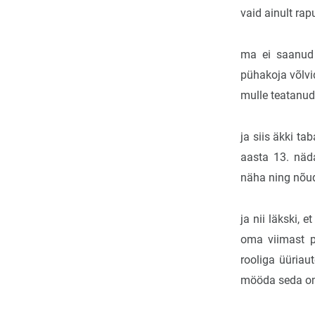
vaid ainult ra
ma ei saanud 
pühakoja võlvid
mulle teatanud
ja siis äkki ta
aasta 13. näda
näha ning nõudi
ja nii läkski, 
oma viimast p
rooliga üüriaut
mööda seda om