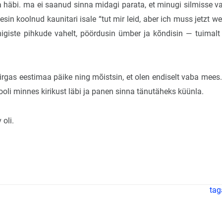
ja häbi. ma ei saanud sinna midagi parata, et minugi silmisse v
sin koolnud kaunitari isale “tut mir leid, aber ich muss jetzt w
higiste pihkude vahelt, pöördusin ümber ja kõndisin — tuimal
irgas eestimaa päike ning mõistsin, et olen endiselt vaba mees.
ooli minnes kirikust läbi ja panen sinna tänutäheks küünla.
 oli.
tag