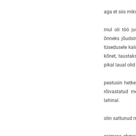
aga et siis mik
mul oli töö ju
õnneks jõudsin 
tüsedusele kal
kõnet, taustak
pikal laual olid
peatusin hetke
rõivastatud m
lahinal.
olin sattunud mi