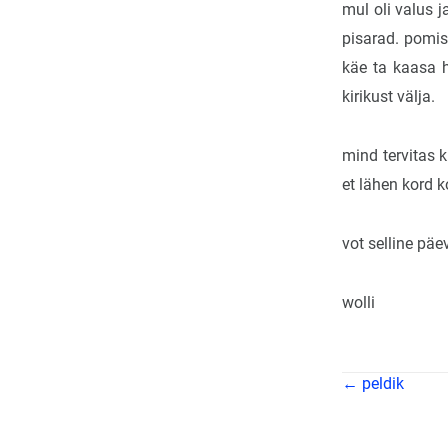
mul oli valus 
pisarad. pomise
käe ta kaasa 
kirikust välja.
mind tervitas k
et lähen kord k
vot selline päev
wolli
← peldik