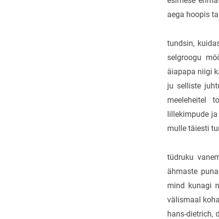
esimese ehmat
aega hoopis tah
tundsin, kuida
selgroogu mö
äiapapa niigi k
ju selliste ju
meeleheitel to
lillekimpude j
mulle täiesti t
tüdruku vanem
ähmaste punas
mind kunagi nä
välismaal koha
hans-dietrich,