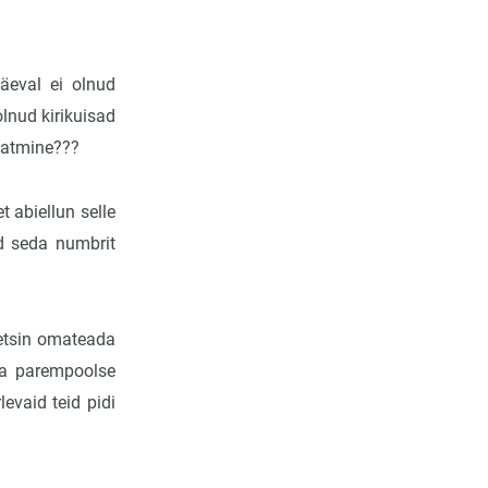
äeval ei olnud
olnud kirikuisad
saatmine???
t abiellun selle
ud seda numbrit
veetsin omateada
ma parempoolse
levaid teid pidi