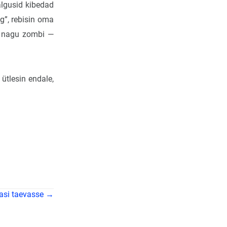
algusid kibedad
eg”, rebisin oma
t nagu zombi —
 ütlesin endale,
asi taevasse →