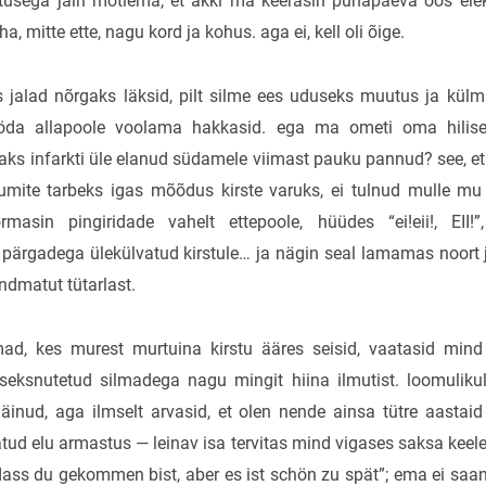
usega jäin mõtlema, et äkki ma keerasin pühapäeva öös ele
a, mitte ette, nagu kord ja kohus. aga ei, kell oli õige.
s jalad nõrgaks läksid, pilt silme ees uduseks muutus ja kül
öda allapoole voolama hakkasid. ega ma ometi oma hilis
aks infarkti üle elanud südamele viimast pauku pannud? see, et 
htumite tarbeks igas mõõdus kirste varuks, ei tulnud mulle m
rmasin pingiridade vahelt ettepoole, hüüdes “ei!eii!, EII!”
a pärgadega ülekülvatud kirstule… ja nägin seal lamamas noort j
undmatut tütarlast.
ad, kes murest murtuina kirstu ääres seisid, vaatasid mind
eksnutetud silmadega nagu mingit hiina ilmutist. loomulikul
inud, aga ilmselt arvasid, et olen nende ainsa tütre aastaid
tud elu armastus — leinav isa tervitas mind vigases saksa keeles
 dass du gekommen bist, aber es ist schön zu spät”; ema ei saa