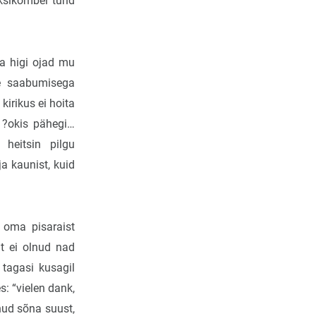
ksikombel tund
ma higi ojad mu
e saabumisega
kirikus ei hoita
u ?okis pähegi…
, heitsin pilgu
a kaunist, kuid
 oma pisaraist
t ei olnud nad
 tagasi kusagil
: “vielen dank,
nud sõna suust,