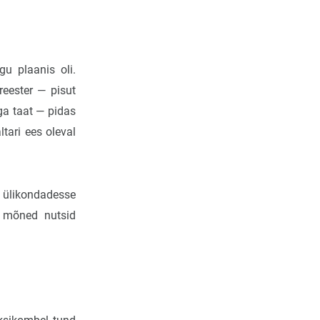
gu plaanis oli.
preester — pisut
ga taat — pidas
tari ees oleval
e ülikondadesse
, mõned nutsid