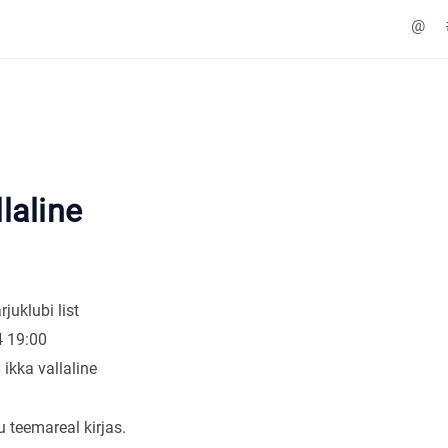
@
llaline
rjuklubi list
4 19:00
 ikka vallaline
gu teemareal kirjas.