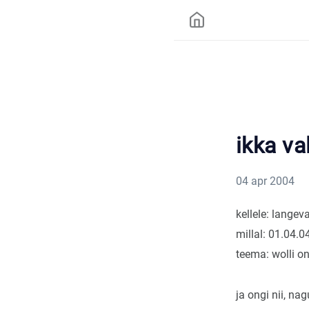
ikka va
04 apr 2004
kellele: langeva
millal: 01.04.0
teema: wolli on
ja ongi nii, na